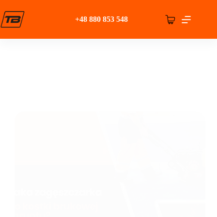
Przejdź
do
+48 880 853 548
treści
Koszyk