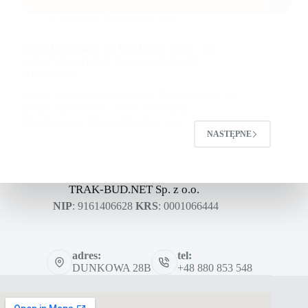
In
Maszyny Budowlane 360°
Sprzęt budowlany dla firm Dolny Śląsk – jak
wybrać odpowiednie maszyny do swojej
działalności?
Branża budowlana na Dolnym Śląsku rozwija się
bardzo dynamicznie. Nowe inwestycje
mieszkaniowe, infrastrukturalne oraz…
NASTĘPNE
TRAK-BUD.NET Sp. z o.o.
NIP
: 9161406628
KRS
: 0001066444
adres:
tel:
DUNKOWA 28B
+48 880 853 548