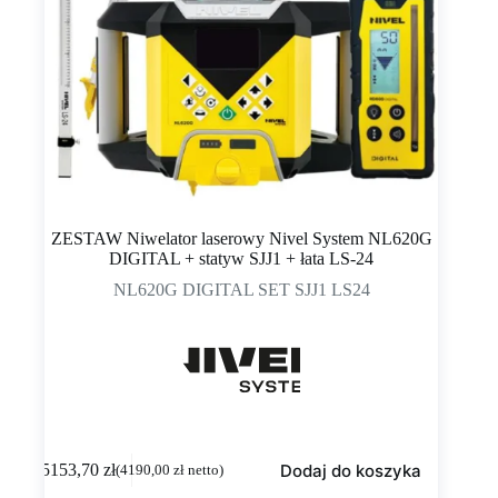
ZESTAW Niwelator laserowy Nivel System NL620G
DIGITAL + statyw SJJ1 + łata LS-24
NL620G DIGITAL SET SJJ1 LS24
Dodaj do koszyka
5153,70
zł
(
4190,00
zł
netto)