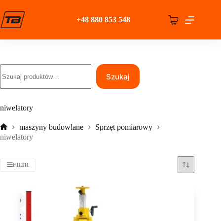
Przejdź
do
+48 880 853 548
treści
Koszyk
Szukaj
Szukaj
niwelatory
maszyny budowlane
Sprzęt pomiarowy
Strona
niwelatory
główna
FILTR