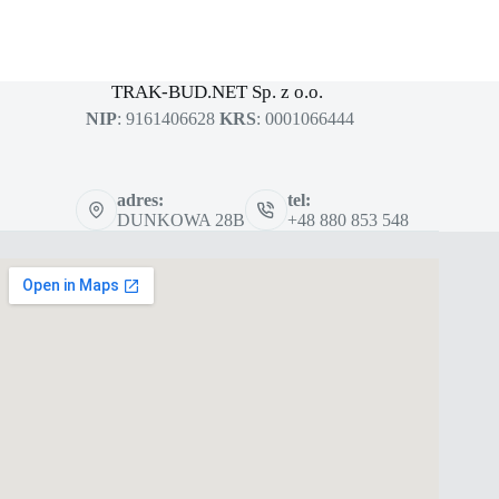
MASZYNY BUDOWLANE
sklep dla profesjonalistów
TRAK-BUD.NET Sp. z o.o.
NIP
: 9161406628
KRS
: 0001066444
adres:
tel:
DUNKOWA 28B
+48 880 853 548