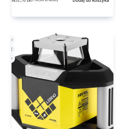
Dodaj do koszyka
3431,70
zł
(
2790,00
zł
netto)