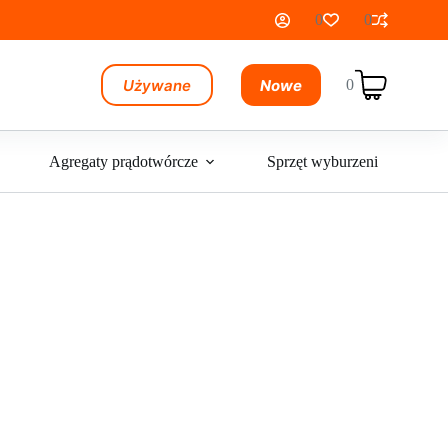
0
0
Używane
Nowe
0
Koszyk
Agregaty prądotwórcze
Sprzęt wyburzeniowy
akcesoria do szlifierek