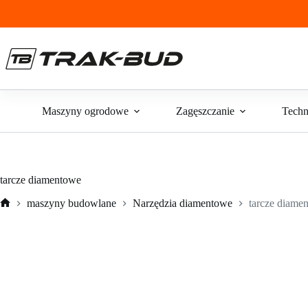
Przejdź
do
treści
Maszyny ogrodowe
Zagęszczanie
Techn
tarcze diamentowe
maszyny budowlane
Narzędzia diamentowe
tarcze diame
Strona
główna
tarcze diamentowe