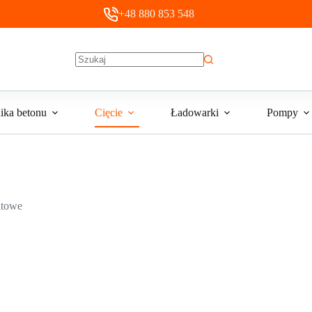
+48 880 853 548
Brak
wyników
ika betonu
Cięcie
Ładowarki
Pompy
ntowe
wiertła koronowe