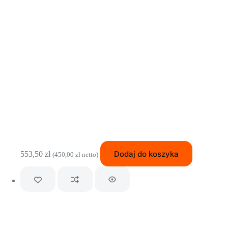
Dodaj do koszyka
553,50
zł
(
450,00
zł
netto)