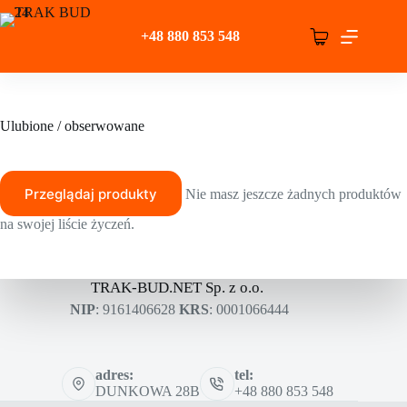
Przejdź
do
+48 880 853 548
treści
Koszyk
Ulubione / obserwowane
Przeglądaj produkty
Nie masz jeszcze żadnych produktów
na swojej liście życzeń.
TRAK-BUD.NET Sp. z o.o.
NIP
: 9161406628
KRS
: 0001066444
adres:
tel:
DUNKOWA 28B
+48 880 853 548