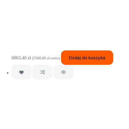
Dodaj do koszyka
6863,40
zł
(
5580,00
zł
netto)