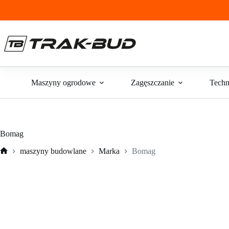
Przejdź
do
treści
Maszyny ogrodowe
Zagęszczanie
Techn
Bomag
maszyny budowlane
Marka
Bomag
Strona
główna