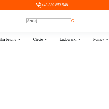
+48 880 853 548
Brak
wyników
ika betonu
Cięcie
Ładowarki
Pompy