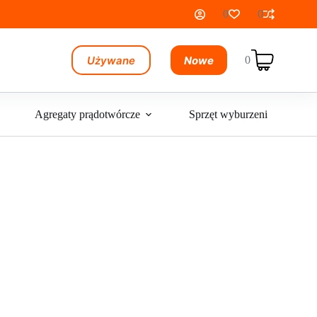
0
0
Używane
Nowe
0
Koszyk
Agregaty prądotwórcze
Sprzęt wyburzeniowy