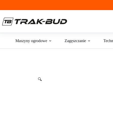
Przejdź
do
treści
Maszyny ogrodowe
Zagęszczanie
Techn
🔍