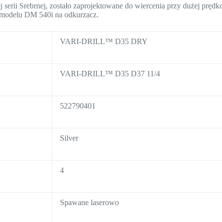
 serii Srebrnej, zostało zaprojektowane do wiercenia przy dużej prędko
 modelu DM 540i na odkurzacz.
VARI-DRILL™ D35 DRY
VARI-DRILL™ D35 D37 11/4
522790401
Silver
4
Spawane laserowo