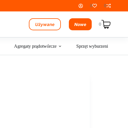
0
0
Używane
Nowe
0
Koszyk
Agregaty prądotwórcze
Sprzęt wyburzeniowy