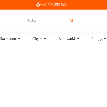
+48 880 853 548
Brak
wyników
ika betonu
Cięcie
Ładowarki
Pompy