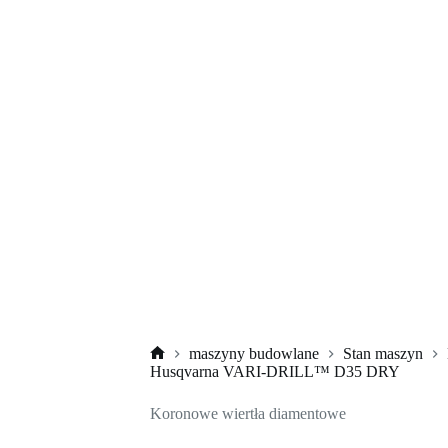
maszyny budowlane
Stan maszyn
Strona
Husqvarna VARI-DRILL™ D35 DRY
główna
Koronowe wiertła diamentowe