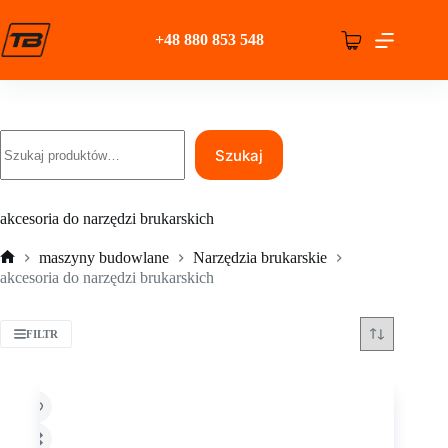
Przejdź
do
+48 880 853 548
treści
Koszyk
Szukaj
Szukaj
akcesoria do narzędzi brukarskich
maszyny budowlane
Narzędzia brukarskie
Strona
akcesoria do narzędzi brukarskich
główna
FILTR