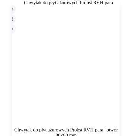
Chwytak do płyt ażurowych Probst RVH para | otwór
80×80 mm