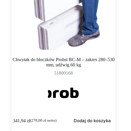
Chwytak do bloczków Probst BC-M – zakres 280–530
mm, udźwig 60 kg
51800168
Dodaj do koszyka
341,94
zł
(
278,00
zł
netto)