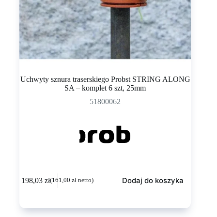
Uchwyty sznura traserskiego Probst STRING ALONG
SA – komplet 6 szt, 25mm
51800062
Dodaj do koszyka
198,03
zł
(
161,00
zł
netto)