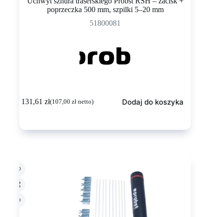
Uchwyt sznura traserskiego Probst RSH – zacisk +
poprzeczka 500 mm, szpilki 5–20 mm
51800081
Dodaj do koszyka
131,61
zł
(
107,00
zł
netto)