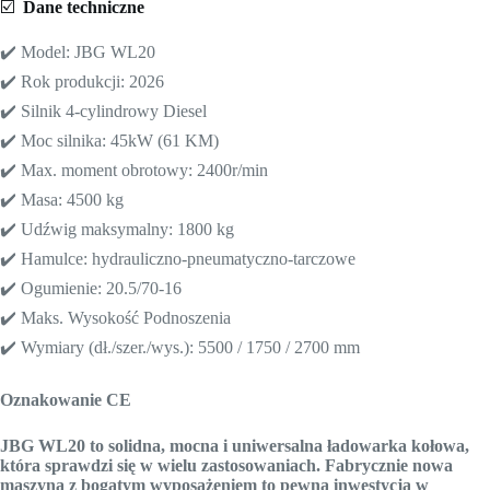
☑️
Dane techniczne
✔️ Model: JBG WL20
✔️ Rok produkcji: 2026
✔️ Silnik 4-cylindrowy Diesel
✔️ Moc silnika: 45kW (61 KM)
✔️ Max. moment obrotowy: 2400r/min
✔️ Masa: 4500 kg
✔️ Udźwig maksymalny: 1800 kg
✔️ Hamulce: hydrauliczno-pneumatyczno-tarczowe
✔️ Ogumienie: 20.5/70-16
✔️ Maks. Wysokość Podnoszenia
✔️ Wymiary (dł./szer./wys.): 5500 / 1750 / 2700 mm
Oznakowanie CE
JBG WL20 to solidna, mocna i uniwersalna ładowarka kołowa,
która sprawdzi się w wielu zastosowaniach. Fabrycznie nowa
maszyna z bogatym wyposażeniem to pewna inwestycja w