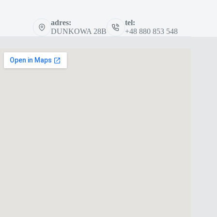
adres:
tel:
DUNKOWA 28B
+48 880 853 548