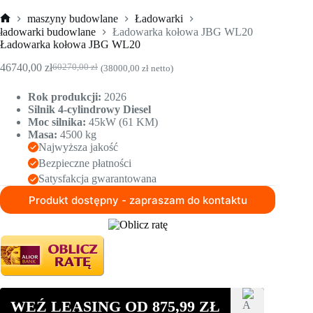
maszyny budowlane
Ładowarki
Strona
ładowarki budowlane
Ładowarka kołowa JBG WL20
główna
Ładowarka kołowa JBG WL20
46740,00
zł
60270,00
zł
(
38000,00
zł
netto)
Pierwotna
Aktualna
cena
cena
Rok produkcji:
2026
wynosiła:
wynosi:
Silnik 4-cylindrowy Diesel
60270,00 zł.
46740,00 zł.
Moc silnika:
45kW (61 KM)
Masa:
4500 kg
Najwyższa jakość
Bezpieczne płatności
Satysfakcja gwarantowana
Produkt dostępny - zapraszam do kontaktu
WEŹ LEASING OD
875,99
ZŁ