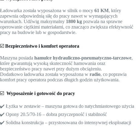
Ładowarka została wyposażona w silnik o mocy
61 KM
, który
zapewnia odpowiednią siłę do pracy nawet w wymagających
warunkach. Udźwig maksymalny
1800 kg
pozwala na sprawne
operowanie ciężkimi materiałami, co znacząco zwiększa efektywność
pracy na budowie lub w gospodarstwie.
☑️
Bezpieczeństwo i komfort operatora
Maszyna posiada
hamulce hydrauliczno-pneumatyczno-tarczowe
,
które gwarantują wysoką skuteczność hamowania oraz
bezpieczeństwo pracy nawet przy dużym obciążeniu.
Dodatkowo ładowarka została wyposażona w
radio
, co poprawia
komfort pracy operatora podczas długich godzin użytkowania.
☑️
Wyposażenie i gotowość do pracy
✔️ Łyżka w zestawie – maszyna gotowa do natychmiastowego użycia
✔️ Opony 20.5/70-16 – dobra przyczepność i stabilność
✔️ Solidna konstrukcja – przystosowana do intensywnej eksploatacji