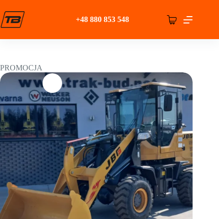
Przejdź
do
+48 880 853 548
treści
Koszyk
PROMOCJA