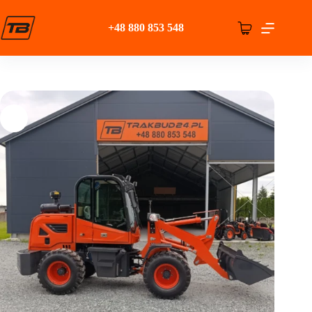
Przejdź
do
+48 880 853 548
treści
Koszyk