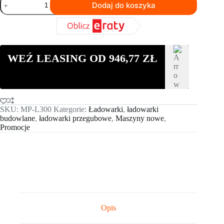
Dodaj do koszyka
Ładowarka
kołowa
Machpro
MP-
L300
WEŹ LEASING OD
946,77
ZŁ
SKU:
MP-L300
Kategorie:
Ładowarki
,
ładowarki
budowlane
,
ładowarki przegubowe
,
Maszyny nowe
,
Promocje
Opis