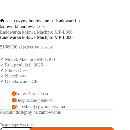
maszyny budowlane
Ładowarki
Strona
ładowarki budowlane
główna
Ładowarka kołowa Machpro MP-L300
Ładowarka kołowa Machpro MP-L300
51660,00
zł
(
42000,00
zł
netto)
✔ Model: Machpro MP-L300
✔ Rok produkcji: 2025
✔ Silnik: Diesel
✔ Napęd: 4×4
✔ Oznakowanie CE
Najwyższa jakość
Bezpieczne płatności
Satysfakcja gwarantowana
Produkt dostępny na zamówienie
To jest najniższa cena
ilość