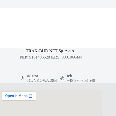
MASZYNY BUDOWLANE
sklep dla profesjonalistów
TRAK-BUD.NET Sp. z o.o.
NIP
: 9161406628
KRS
: 0001066444
adres:
tel:
DUNKOWA 28B
+48 880 853 548