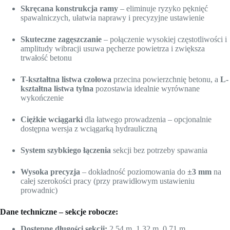
Skręcana konstrukcja ramy
– eliminuje ryzyko pęknięć
spawalniczych, ułatwia naprawy i precyzyjne ustawienie
Skuteczne zagęszczanie
– połączenie wysokiej częstotliwości i
amplitudy wibracji usuwa pęcherze powietrza i zwiększa
trwałość betonu
T-kształtna listwa czołowa
przecina powierzchnię betonu, a
L-
kształtna listwa tylna
pozostawia idealnie wyrównane
wykończenie
Ciężkie wciągarki
dla łatwego prowadzenia – opcjonalnie
dostępna wersja z wciągarką hydrauliczną
System szybkiego łączenia
sekcji bez potrzeby spawania
Wysoka precyzja
– dokładność poziomowania do
±3 mm
na
całej szerokości pracy (przy prawidłowym ustawieniu
prowadnic)
Dane techniczne – sekcje robocze:
Dostępne długości sekcji:
2.54 m, 1.32 m, 0.71 m