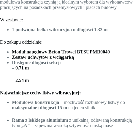
modułowa konstrukcja czynią ją idealnym wyborem dla wykonawców
pracujących na posadzkach przemysłowych i placach budowy.
W zestawie:
1 podwójna belka wibracyjna o długości 1.32 m
Do zakupu oddzielnie:
Moduł napędowy Beton Trowel BTSUPMB0040
Zestaw uchwytów z wciągarką
Dostępne długości sekcji
–
0.71 m
–
2.54 m
Najważniejsze cechy listwy wibracyjnej:
Modułowa konstrukcja
– możliwość rozbudowy listwy do
maksymalnej długości 15 m
na jeden silnik
Rama z lekkiego aluminium
z unikalną, odlewaną konstrukcją
typu
„A”
– zapewnia wysoką sztywność i niską masę