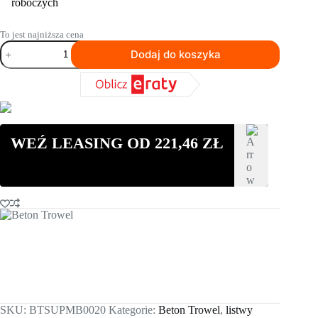
roboczych
To jest najniższa cena
ilość
Dodaj do koszyka
Listwa
wibracyjna
Beton
Trowel
BTSUPMB0020
o
długości
WEŹ LEASING OD
221,46
ZŁ
1.32
m
SKU:
BTSUPMB0020
Kategorie:
Beton Trowel
,
listwy