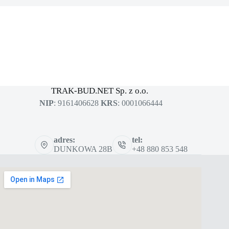
MASZYNY BUDOWLANE
sklep dla profesjonalistów
TRAK-BUD.NET Sp. z o.o.
NIP
: 9161406628
KRS
: 0001066444
adres:
tel:
DUNKOWA 28B
+48 880 853 548