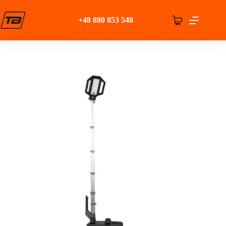
Przejdź
do
+48 880 853 548
treści
Koszyk