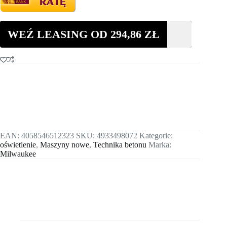
601
WEŹ LEASING OD
294,86
ZŁ
EAN:
4058546512323
SKU:
4933498072
Kategorie:
oświetlenie
,
Maszyny nowe
,
Technika betonu
Marka:
Milwaukee