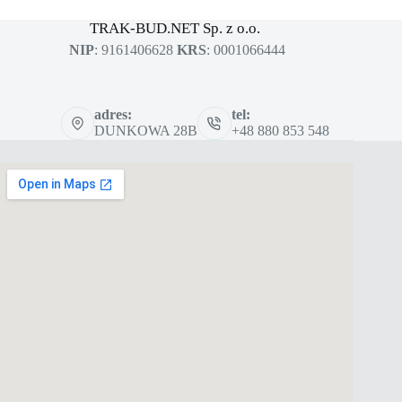
sklep dla profesjonalistów
TRAK-BUD.NET Sp. z o.o.
NIP
: 9161406628
KRS
: 0001066444
adres:
tel:
DUNKOWA 28B
+48 880 853 548