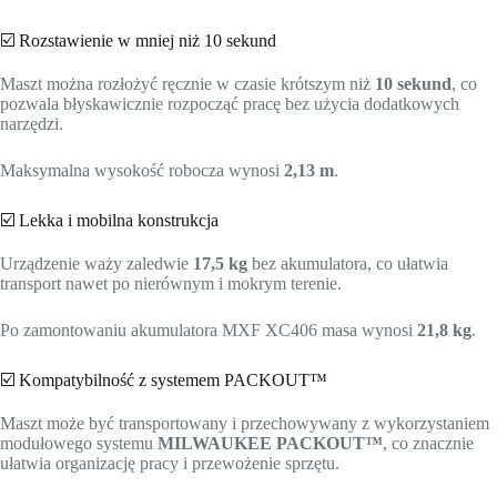
☑️ Rozstawienie w mniej niż 10 sekund
Maszt można rozłożyć ręcznie w czasie krótszym niż
10 sekund
, co
pozwala błyskawicznie rozpocząć pracę bez użycia dodatkowych
narzędzi.
Maksymalna wysokość robocza wynosi
2,13 m
.
☑️ Lekka i mobilna konstrukcja
Urządzenie waży zaledwie
17,5 kg
bez akumulatora, co ułatwia
transport nawet po nierównym i mokrym terenie.
Po zamontowaniu akumulatora MXF XC406 masa wynosi
21,8 kg
.
☑️ Kompatybilność z systemem PACKOUT™
Maszt może być transportowany i przechowywany z wykorzystaniem
modułowego systemu
MILWAUKEE PACKOUT™
, co znacznie
ułatwia organizację pracy i przewożenie sprzętu.