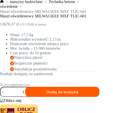
maszyny budowlane
Technika betonu
Strona
oświetlenie
główna
Maszt oświetleniowy MILWAUKEE MXF TLIC-601
Maszt oświetleniowy MILWAUKEE MXF TLIC-601
13676,37
zł
(
11119,00
zł
netto)
Waga: 17,5 kg
Maksymalna wysokość: 2,13 m
Doskonałe oświetlenie miejsca pracy
Moc światła – 15 000 lumenów
Czas pracy: do 10 godzin
Najwyższa jakość
Bezpieczne płatności
Satysfakcja gwarantowana
Produkt dostępny na zamówienie
To jest najniższa cena
ilość
Dodaj do koszyka
Maszt
oświetleniowy
MILWAUKEE
MXF
TLIC-