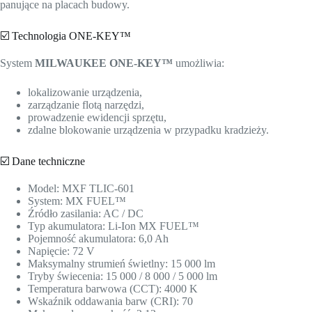
panujące na placach budowy.
☑️ Technologia ONE-KEY™
System
MILWAUKEE ONE-KEY™
umożliwia:
lokalizowanie urządzenia,
zarządzanie flotą narzędzi,
prowadzenie ewidencji sprzętu,
zdalne blokowanie urządzenia w przypadku kradzieży.
☑️ Dane techniczne
Model: MXF TLIC-601
System: MX FUEL™
Źródło zasilania: AC / DC
Typ akumulatora: Li-Ion MX FUEL™
Pojemność akumulatora: 6,0 Ah
Napięcie: 72 V
Maksymalny strumień świetlny: 15 000 lm
Tryby świecenia: 15 000 / 8 000 / 5 000 lm
Temperatura barwowa (CCT): 4000 K
Wskaźnik oddawania barw (CRI): 70