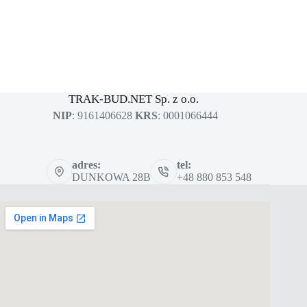
MASZYNY BUDOWLANE
sklep dla profesjonalistów
TRAK-BUD.NET Sp. z o.o.
NIP
: 9161406628
KRS
: 0001066444
adres:
tel:
DUNKOWA 28B
+48 880 853 548