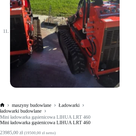
maszyny budowlane
Ładowarki
Strona
ładowarki budowlane
główna
Mini ładowarka gąsienicowa LIHUA LRT 460
Mini ładowarka gąsienicowa LIHUA LRT 460
23985,00
zł
(
19500,00
zł
netto)