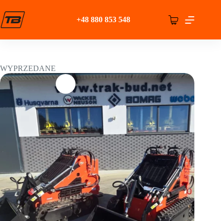
Przejdź
do
+48 880 853 548
treści
Koszyk
WYPRZEDANE