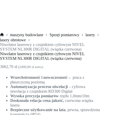
maszyny budowlane
Sprzęt pomiarowy
lasery
Strona
lasery obrotowe
główna
Niwelator laserowy z czujnikiem cyfrowym NIVEL
SYSTEM NL300R DIGITAL (wiązka czerwona)
Niwelator laserowy z czujnikiem cyfrowym NIVEL
SYSTEM NL300R DIGITAL (wiązka czerwona)
3062,70
zł
(
2490,00
zł
netto)
Wszechstronność i nowoczesność –
praca z
płaszczyzną poziomą
Automatyzacja procesu niwelacji
– cyfrowa
niwelacja z czujnikiem RD300 Digital
Wysoka precyzja pomiarów
rzędu 1,0mm/10m
Doskonała relacja cena-jakość,
czerwona wiązka
lasera
Bezpieczne użytkowanie na lata
, pewna, sprawdzona
konstrukcja (IP54)