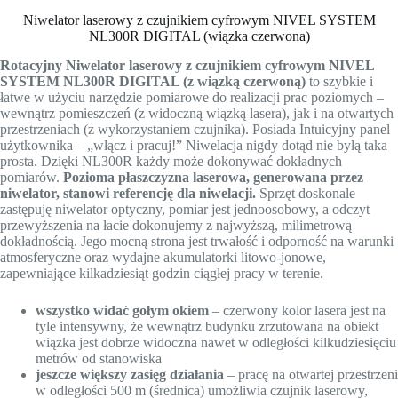
Niwelator laserowy z czujnikiem cyfrowym NIVEL SYSTEM
NL300R DIGITAL (wiązka czerwona)
Rotacyjny Niwelator laserowy z czujnikiem cyfrowym NIVEL
SYSTEM NL300R DIGITAL (z wiązką czerwoną)
to szybkie i
łatwe w użyciu narzędzie pomiarowe do realizacji prac poziomych –
wewnątrz pomieszczeń (z widoczną wiązką lasera), jak i na otwartych
przestrzeniach (z wykorzystaniem czujnika). Posiada Intuicyjny panel
użytkownika – „włącz i pracuj!” Niwelacja nigdy dotąd nie byłą taka
prosta. Dzięki NL300R każdy może dokonywać dokładnych
pomiarów.
Pozioma płaszczyzna laserowa, generowana przez
niwelator, stanowi referencję dla niwelacji.
Sprzęt doskonale
zastępuję niwelator optyczny, pomiar jest jednoosobowy, a odczyt
przewyższenia na łacie dokonujemy z najwyższą, milimetrową
dokładnością. Jego mocną strona jest trwałość i odporność na warunki
atmosferyczne oraz wydajne akumulatorki litowo-jonowe,
zapewniające kilkadziesiąt godzin ciągłej pracy w terenie.
wszystko widać gołym okiem
– czerwony kolor lasera jest na
tyle intensywny, że wewnątrz budynku zrzutowana na obiekt
wiązka jest dobrze widoczna nawet w odległości kilkudziesięciu
metrów od stanowiska
jeszcze większy zasięg działania
– pracę na otwartej przestrzeni
w odległości 500 m (średnica) umożliwia czujnik laserowy,