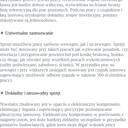
lasera jest bardzo dobrze widoczna, wyświetlona na ścianie tworzy
linię referencyjną dla prac poziomych. Podczas pracy z czujnikiem i
łatą laserową uzyskujemy dokładny zestaw niwelacyjny, pomiary
dokonywane są jednoosobowo.
✴️ Uniwersalne zastosowanie
Sprzęt umożliwia pracę zarówno wewnątrz, jak i na zewnątrz. Sprzęt
może być stosowany przy takich pracach jak wylewanie posadzek, czy
niwelacja i przygotowanie powierzchni pod kostkę brukową, boisko,
czy drogę, jak również przy wszelkich pracach wykończeniowych
(sufity podwieszane, zabudowy, ścianki). W przypadku prac na
zewnątrz i przy większych zasięgach stosowany jest czujnik laserowy
zapewniający możliwość odbioru sygnału w zakresie 500 m (średnica
pracy).
✴️ Dokładny i niezawodny sprzęt
Niwelator zbudowany jest w oparciu o elektroniczny kompensator,
eliminujący drgania i zapewniający precyzyjne poziomowanie
płaszczyzny laserowej. Elektroniczny kompensator, w porównaniu z
magnetycznym, jest dużo bardziej dokładny szczególnie w przypadku
pomiarów budowlanych, gdzie teren może drgać wskutek pracy