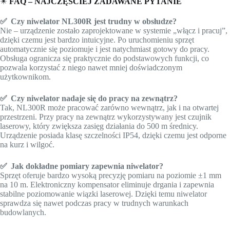
✴️
FAQ – NAJCZĘŚCIEJ ZADAWANE PYTANIE
✅
Czy niwelator NL300R jest trudny w obsłudze?
Nie – urządzenie zostało zaprojektowane w systemie „włącz i pracuj”,
dzięki czemu jest bardzo intuicyjne. Po uruchomieniu sprzęt
automatycznie się poziomuje i jest natychmiast gotowy do pracy.
Obsługa ogranicza się praktycznie do podstawowych funkcji, co
pozwala korzystać z niego nawet mniej doświadczonym
użytkownikom.
✅
Czy niwelator nadaje się do pracy na zewnątrz?
Tak, NL300R może pracować zarówno wewnątrz, jak i na otwartej
przestrzeni. Przy pracy na zewnątrz wykorzystywany jest czujnik
laserowy, który zwiększa zasięg działania do 500 m średnicy.
Urządzenie posiada klasę szczelności IP54, dzięki czemu jest odporne
na kurz i wilgoć.
✅
Jak dokładne pomiary zapewnia niwelator?
Sprzęt oferuje bardzo wysoką precyzję pomiaru na poziomie ±1 mm
na 10 m. Elektroniczny kompensator eliminuje drgania i zapewnia
stabilne poziomowanie wiązki laserowej. Dzięki temu niwelator
sprawdza się nawet podczas pracy w trudnych warunkach
budowlanych.