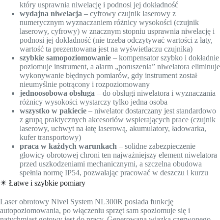
który usprawnia niwelację i podnosi jej dokładność
wydajna niwelacja
– cyfrowy czujnik laserowy z
numerycznym wyznaczaniem różnicy wysokości (czujnik
laserowy, cyfrowy) w znacznym stopniu usprawnia niwelację i
podnosi jej dokładność (nie trzeba odczytywać wartości z łaty,
wartość ta prezentowana jest na wyświetlaczu czujnika)
szybkie samopoziomowanie
– kompensator szybko i dokładnie
poziomuje instrument, a alarm „poruszenia” niwelatora eliminuje
wykonywanie błędnych pomiarów, gdy instrument został
nieumyślnie potrącony i rozpoziomowany
jednoosobowa obsługa
– do obsługi niwelatora i wyznaczania
różnicy wysokości wystarczy tylko jedna osoba
wszystko w pakiecie
– niwelator dostarczany jest standardowo
z grupą praktycznych akcesoriów wspierających prace (czujnik
laserowy, uchwyt na łatę laserową, akumulatory, ładowarka,
kufer transportowy)
praca w każdych warunkach
– solidne zabezpieczenie
głowicy obrotowej chroni ten najważniejszy element niwelatora
przed uszkodzeniami mechanicznymi, a szczelna obudowa
spełnia normę IP54, pozwalając pracować w deszczu i kurzu
✴️ Łatwe i szybkie pomiary
Laser obrotowy Nivel System NL300R posiada funkcję
autopoziomowania, po włączeniu sprzęt sam spoziomuje się i
natychmiast gotowy jest do pracy. Generowana wiązka czerwonego