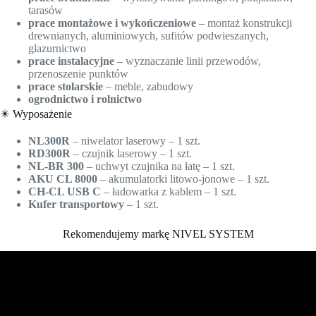
tarasów
prace montażowe i wykończeniowe
– montaż konstrukcji
drewnianych, aluminiowych, sufitów podwieszanych,
glazurnictwo
prace instalacyjne
– wyznaczanie linii przewodów,
przenoszenie punktów
prace stolarskie
– meble, zabudowy
ogrodnictwo i rolnictwo
✴️ Wyposażenie
NL300R
– niwelator laserowy – 1 szt.
RD300R
– czujnik laserowy – 1 szt.
NL-BR 300
– uchwyt czujnika na łatę – 1 szt.
AKU CL 8000
– akumulatorki litowo-jonowe – 1 szt.
CH-CL USB C
– ładowarka z kablem – 1 szt.
Kufer transportowy
– 1 szt.
Rekomendujemy markę NIVEL SYSTEM