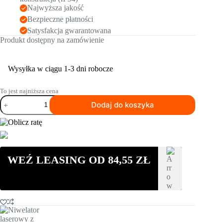
Najwyższa jakość
Bezpieczne płatności
Satysfakcja gwarantowana
Produkt dostępny na zamówienie
Wysyłka w ciągu 1-3 dni robocze
To jest najniższa cena
ilość
Dodaj do koszyka
Niwelator
laserowy
z
czujnikiem
cyfrowym
NIVEL
WEŹ LEASING OD
84,55
ZŁ
SYSTEM
NL300R
DIGITAL
(wiązka
czerwona)