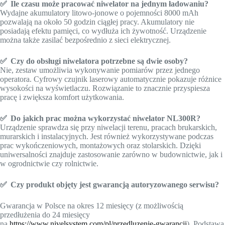
✅
Ile czasu może pracować niwelator na jednym ładowaniu?
Wydajne akumulatory litowo-jonowe o pojemności 8000 mAh
pozwalają na około 50 godzin ciągłej pracy. Akumulatory nie
posiadają efektu pamięci, co wydłuża ich żywotność. Urządzenie
można także zasilać bezpośrednio z sieci elektrycznej.
✅
Czy do obsługi niwelatora potrzebne są dwie osoby?
Nie, zestaw umożliwia wykonywanie pomiarów przez jednego
operatora. Cyfrowy czujnik laserowy automatycznie pokazuje różnice
wysokości na wyświetlaczu. Rozwiązanie to znacznie przyspiesza
pracę i zwiększa komfort użytkowania.
✅
Do jakich prac można wykorzystać niwelator NL300R?
Urządzenie sprawdza się przy niwelacji terenu, pracach brukarskich,
murarskich i instalacyjnych. Jest również wykorzystywane podczas
prac wykończeniowych, montażowych oraz stolarskich. Dzięki
uniwersalności znajduje zastosowanie zarówno w budownictwie, jak i
w ogrodnictwie czy rolnictwie.
✅ Czy produkt objęty jest gwarancją autoryzowanego serwisu?
Gwarancja w Polsce na okres 12 miesięcy (z możliwością
przedłużenia do 24 miesięcy
na
https://www.nivelsystem.com/pl/przedluzenie-gwarancji
). Podstawą