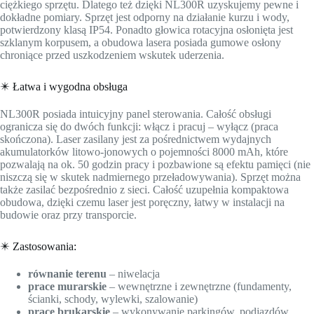
ciężkiego sprzętu. Dlatego też dzięki NL300R uzyskujemy pewne i
dokładne pomiary. Sprzęt jest odporny na działanie kurzu i wody,
potwierdzony klasą IP54. Ponadto głowica rotacyjna osłonięta jest
szklanym korpusem, a obudowa lasera posiada gumowe osłony
chroniące przed uszkodzeniem wskutek uderzenia.
✴️ Łatwa i wygodna obsługa
NL300R posiada intuicyjny panel sterowania. Całość obsługi
ogranicza się do dwóch funkcji: włącz i pracuj – wyłącz (praca
skończona). Laser zasilany jest za pośrednictwem wydajnych
akumulatorków litowo-jonowych o pojemności 8000 mAh, które
pozwalają na ok. 50 godzin pracy i pozbawione są efektu pamięci (nie
niszczą się w skutek nadmiernego przeładowywania). Sprzęt można
także zasilać bezpośrednio z sieci. Całość uzupełnia kompaktowa
obudowa, dzięki czemu laser jest poręczny, łatwy w instalacji na
budowie oraz przy transporcie.
✴️ Zastosowania:
równanie terenu
– niwelacja
prace murarskie
– wewnętrzne i zewnętrzne (fundamenty,
ścianki, schody, wylewki, szalowanie)
prace brukarskie
– wykonywanie parkingów, podjazdów,