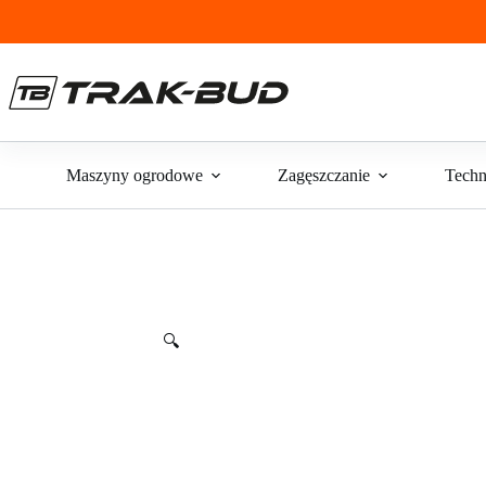
Przejdź
do
treści
Maszyny ogrodowe
Zagęszczanie
Techn
🔍