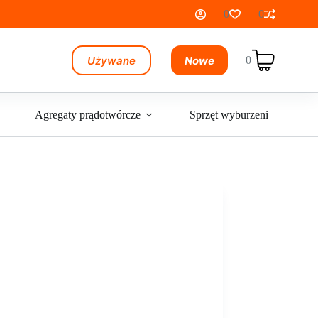
0
0
Używane
Nowe
0
Koszyk
Agregaty prądotwórcze
Sprzęt wyburzeniowy