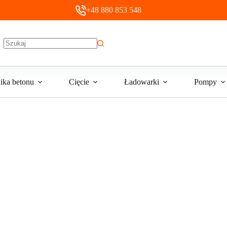
+48 880 853 548
Brak
wyników
ika betonu
Cięcie
Ładowarki
Pompy