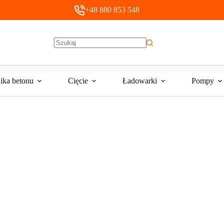
+48 880 853 548
Brak
wyników
ika betonu
Cięcie
Ładowarki
Pompy