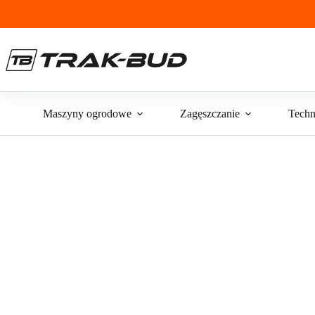
Przejdź
do
treści
Maszyny ogrodowe
Zagęszczanie
Techn