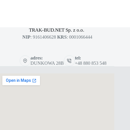
MASZYNY BUDOWLANE
sklep dla profesjonalistów
TRAK-BUD.NET Sp. z o.o.
NIP
: 9161406628
KRS
: 0001066444
adres:
tel:
DUNKOWA 28B
+48 880 853 548