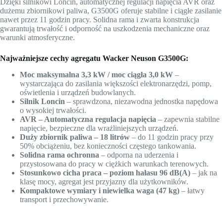
Dzięki silnikowi Loncin, automatycznej regulacji napięcia AVR oraz
dużemu zbiornikowi paliwa, G3500G oferuje stabilne i ciągłe zasilanie
nawet przez 11 godzin pracy. Solidna rama i zwarta konstrukcja
gwarantują trwałość i odporność na uszkodzenia mechaniczne oraz
warunki atmosferyczne.
Najważniejsze cechy agregatu Wacker Neuson G3500G:
Moc maksymalna 3,3 kW / moc ciągła 3,0 kW
–
wystarczająca do zasilania większości elektronarzędzi, pomp,
oświetlenia i urządzeń budowlanych.
Silnik Loncin
– sprawdzona, niezawodna jednostka napędowa
o wysokiej trwałości.
AVR – Automatyczna regulacja napięcia
– zapewnia stabilne
napięcie, bezpieczne dla wrażliniejszych urządzeń.
Duży zbiornik paliwa – 18 litrów
– do 11 godzin pracy przy
50% obciążeniu, bez konieczności częstego tankowania.
Solidna rama ochronna
– odporna na uderzenia i
przystosowana do pracy w ciężkich warunkach terenowych.
Stosunkowo cicha praca – poziom hałasu 96 dB(A)
– jak na
klasę mocy, agregat jest przyjazny dla użytkowników.
Kompaktowe wymiary i niewielka waga (47 kg)
– łatwy
transport i przechowywanie.