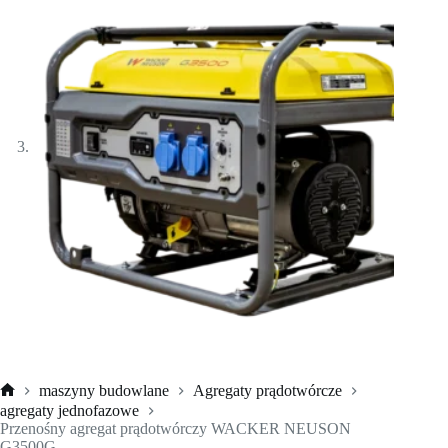
maszyny budowlane
Agregaty prądotwórcze
Strona
agregaty jednofazowe
główna
Przenośny agregat prądotwórczy WACKER NEUSON
G3500G