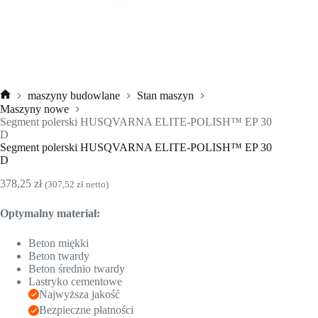
maszyny budowlane
Stan maszyn
Strona
Maszyny nowe
główna
Segment polerski HUSQVARNA ELITE-POLISH™ EP 30
D
Segment polerski HUSQVARNA ELITE-POLISH™ EP 30
D
378,25
zł
(
307,52
zł
netto)
Optymalny materiał:
Beton miękki
Beton twardy
Beton średnio twardy
Lastryko cementowe
Najwyższa jakość
Bezpieczne płatności