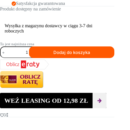
Satysfakcja gwarantowana
Produkt dostępny na zamówienie
Wysyłka z magazynu dostawcy w ciągu 3-7 dni
roboczych
To jest najniższa cena
ilość
Dodaj do koszyka
Segment
polerski
HUSQVARNA
ELITE-
POLISH™
EP
30
D
WEŹ LEASING OD
12,98
ZŁ