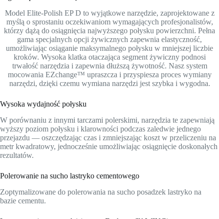
Model Elite-Polish EP D to wyjątkowe narzędzie, zaprojektowane z
myślą o sprostaniu oczekiwaniom wymagających profesjonalistów,
którzy dążą do osiągnięcia najwyższego połysku powierzchni. Pełna
gama specjalnych opcji żywicznych zapewnia elastyczność,
umożliwiając osiąganie maksymalnego połysku w mniejszej liczbie
kroków. Wysoka klatka otaczająca segment żywiczny podnosi
trwałość narzędzia i zapewnia dłuższą żywotność. Nasz system
mocowania EZchange™ upraszcza i przyspiesza proces wymiany
narzędzi, dzięki czemu wymiana narzędzi jest szybka i wygodna.
Wysoka wydajność połysku
W porównaniu z innymi tarczami polerskimi, narzędzia te zapewniają
wyższy poziom połysku i klarowności podczas zaledwie jednego
przejazdu — oszczędzając czas i zmniejszając koszt w przeliczeniu na
metr kwadratowy, jednocześnie umożliwiając osiągnięcie doskonałych
rezultatów.
Polerowanie na sucho lastryko cementowego
Zoptymalizowane do polerowania na sucho posadzek lastryko na
bazie cementu.