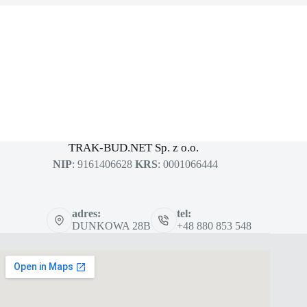
MASZYNY BUDOWLANE
sklep dla profesjonalistów
TRAK-BUD.NET Sp. z o.o.
NIP
: 9161406628
KRS
: 0001066444
adres:
tel:
DUNKOWA 28B
+48 880 853 548