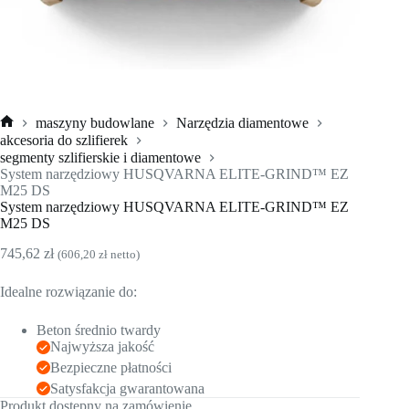
maszyny budowlane
Narzędzia diamentowe
Strona
akcesoria do szlifierek
główna
segmenty szlifierskie i diamentowe
System narzędziowy HUSQVARNA ELITE-GRIND™ EZ
M25 DS
System narzędziowy HUSQVARNA ELITE-GRIND™ EZ
M25 DS
745,62
zł
(
606,20
zł
netto)
Idealne rozwiązanie do:
Beton średnio twardy
Najwyższa jakość
Bezpieczne płatności
Satysfakcja gwarantowana
Produkt dostępny na zamówienie