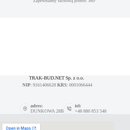
Zapewniamy fachową pomoc 360°
MASZYNY BUDOWLANE
sklep dla profesjonalistów
TRAK-BUD.NET Sp. z o.o.
NIP
: 9161406628
KRS
: 0001066444
adres:
tel:
DUNKOWA 28B
+48 880 853 548