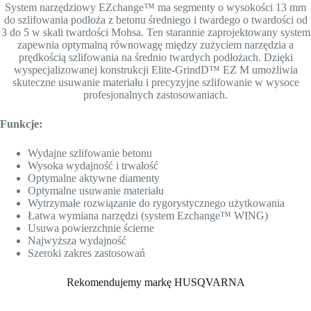
System narzędziowy EZchange™ ma segmenty o wysokości 13 mm
do szlifowania podłoża z betonu średniego i twardego o twardości od
3 do 5 w skali twardości Mohsa. Ten starannie zaprojektowany system
zapewnia optymalną równowagę między zużyciem narzędzia a
prędkością szlifowania na średnio twardych podłożach. Dzięki
wyspecjalizowanej konstrukcji Elite-GrindD™ EZ M umożliwia
skuteczne usuwanie materiału i precyzyjne szlifowanie w wysoce
profesjonalnych zastosowaniach.
Funkcje:
Wydajne szlifowanie betonu
Wysoka wydajność i trwałość
Optymalne aktywne diamenty
Optymalne usuwanie materiału
Wytrzymałe rozwiązanie do rygorystycznego użytkowania
Łatwa wymiana narzędzi (system Ezchange™ WING)
Usuwa powierzchnie ścierne
Najwyższa wydajność
Szeroki zakres zastosowań
Rekomendujemy markę HUSQVARNA