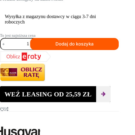
Wysyłka z magazynu dostawcy w ciągu 3-7 dni
roboczych
To jest najniższa cena
ilość
Dodaj do koszyka
System
narzędziowy
HUSQVARNA
ELITE-
GRIND™
EZ
M25
DS
WEŹ LEASING OD
25,59
ZŁ