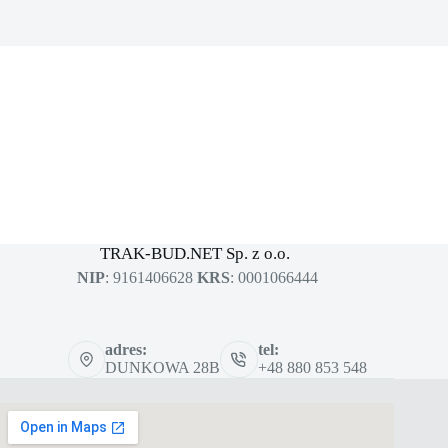
MASZYNY BUDOWLANE
sklep dla profesjonalistów
TRAK-BUD.NET Sp. z o.o.
NIP
: 9161406628
KRS
: 0001066444
adres:
tel:
DUNKOWA 28B
+48 880 853 548