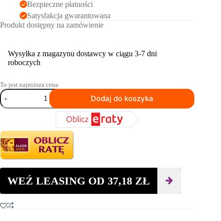
Bezpieczne płatności
Satysfakcja gwarantowana
Produkt dostępny na zamówienie
Wysyłka z magazynu dostawcy w ciągu 3-7 dni
roboczych
To jest najniższa cena
ilość
Dodaj do koszyka
System
narzędziowy
HUSQVARNA
ELITE-
GRIND™
EZ
XS25
TS
WEŹ LEASING OD
37,18
ZŁ