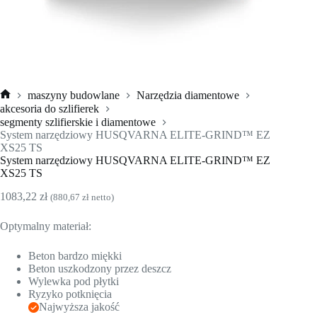
maszyny budowlane
Narzędzia diamentowe
Strona
akcesoria do szlifierek
główna
segmenty szlifierskie i diamentowe
System narzędziowy HUSQVARNA ELITE-GRIND™ EZ
XS25 TS
System narzędziowy HUSQVARNA ELITE-GRIND™ EZ
XS25 TS
1083,22
zł
(
880,67
zł
netto)
Optymalny materiał:
Beton bardzo miękki
Beton uszkodzony przez deszcz
Wylewka pod płytki
Ryzyko potknięcia
Najwyższa jakość