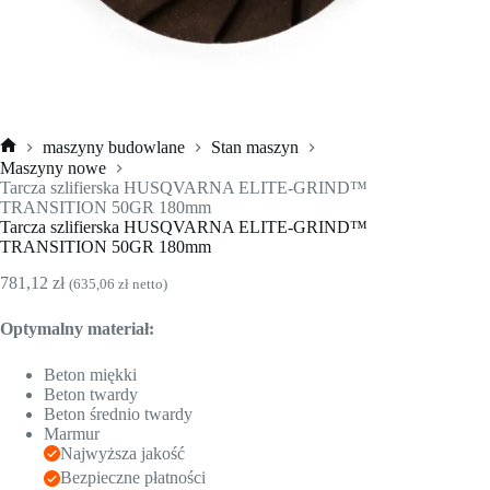
maszyny budowlane
Stan maszyn
Strona
Maszyny nowe
główna
Tarcza szlifierska HUSQVARNA ELITE-GRIND™
TRANSITION 50GR 180mm
Tarcza szlifierska HUSQVARNA ELITE-GRIND™
TRANSITION 50GR 180mm
781,12
zł
(
635,06
zł
netto)
Optymalny materiał:
Beton miękki
Beton twardy
Beton średnio twardy
Marmur
Najwyższa jakość
Bezpieczne płatności