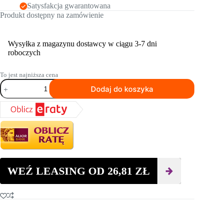
Satysfakcja gwarantowana
Produkt dostępny na zamówienie
Wysyłka z magazynu dostawcy w ciągu 3-7 dni
roboczych
To jest najniższa cena
ilość
Dodaj do koszyka
Tarcza
szlifierska
HUSQVARNA
ELITE-
GRIND™
TRANSITION
50GR
180mm
WEŹ LEASING OD
26,81
ZŁ