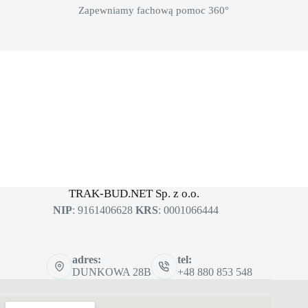
Zapewniamy fachową pomoc 360°
MASZYNY BUDOWLANE
sklep dla profesjonalistów
TRAK-BUD.NET Sp. z o.o.
NIP
: 9161406628
KRS
: 0001066444
adres:
tel:
DUNKOWA 28B
+48 880 853 548