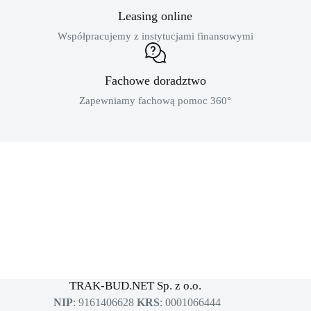
Leasing online
Współpracujemy z instytucjami finansowymi
Fachowe doradztwo
Zapewniamy fachową pomoc 360°
MASZYNY BUDOWLANE
sklep dla profesjonalistów
TRAK-BUD.NET Sp. z o.o.
NIP
: 9161406628
KRS
: 0001066444