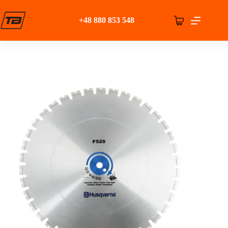
Przejdź
do
+48 880 853 548
treści
Koszyk