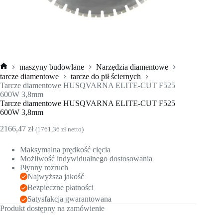
maszyny budowlane
Narzędzia diamentowe
Strona
tarcze diamentowe
tarcze do pił ściernych
główna
Tarcze diamentowe HUSQVARNA ELITE-CUT F525
600W 3,8mm
Tarcze diamentowe HUSQVARNA ELITE-CUT F525
600W 3,8mm
2166,47
zł
(
1761,36
zł
netto)
Maksymalna prędkość cięcia
Możliwość indywidualnego dostosowania
Płynny rozruch
Najwyższa jakość
Bezpieczne płatności
Satysfakcja gwarantowana
Produkt dostępny na zamówienie