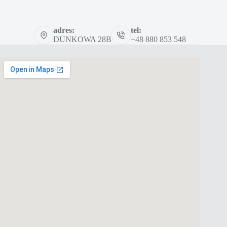
adres:
tel:
DUNKOWA 28B
+48 880 853 548