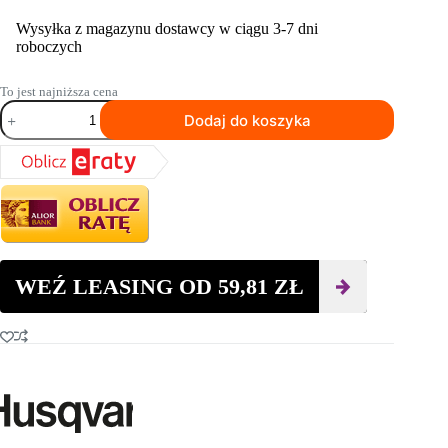
Wysyłka z magazynu dostawcy w ciągu 3-7 dni
roboczych
To jest najniższa cena
ilość
Dodaj do koszyka
Tarcze
diamentowe
HUSQVARNA
ELITE-
CUT
F525
600W
3,8mm
WEŹ LEASING OD
59,81
ZŁ