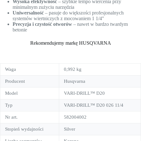
Wysoka efektywność
– szybkie tempo wiercenia przy
minimalnym zużyciu narzędzia
Uniwersalność
– pasuje do większości profesjonalnych
systemów wiertniczych z mocowaniem 1 1/4″
Precyzja i czystość otworów
– nawet w bardzo twardym
betonie
Rekomendujemy markę HUSQVARNA
Waga
0,992 kg
Producent
Husqvarna
Model
VARI-DRILL™ D20
Typ
VARI-DRILL™ D20 026 11/4
Nr art.
582004002
Stopień wydajności
Silver
Liczba segmentów
Korona