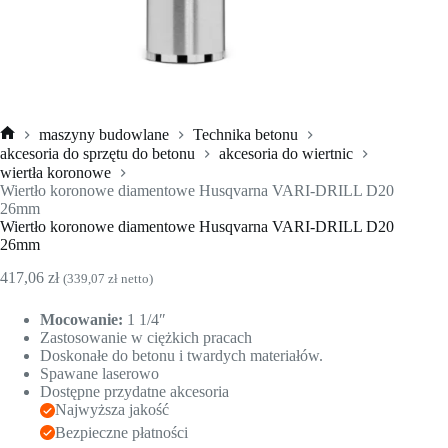
maszyny budowlane
Technika betonu
Strona
akcesoria do sprzętu do betonu
akcesoria do wiertnic
główna
wiertła koronowe
Wiertło koronowe diamentowe Husqvarna VARI-DRILL D20
26mm
Wiertło koronowe diamentowe Husqvarna VARI-DRILL D20
26mm
417,06
zł
(
339,07
zł
netto)
Mocowanie:
1 1/4″
Zastosowanie w ciężkich pracach
Doskonałe do betonu i twardych materiałów.
Spawane laserowo
Dostępne przydatne akcesoria
Najwyższa jakość
Bezpieczne płatności