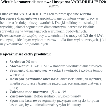
Wiertło koronowe diamentowe Husqvarna VARI-DRILL™ D20
26mm
Husqvarna VARI-DRILL™ D20
to profesjonalne
wiertło
koronowe diamentowe
zaprojektowane do intensywnej pracy w
betonie o średniej i dużej twardości. Dzięki solidnej konstrukcji i
wysokiej jakości segmentom diamentowym, narzędzie idealnie
sprawdza się w wymagających warunkach budowlanych.
Przeznaczone do współpracy z wiertnicami o mocy od
1,5 do 4 kW
,
co czyni je idealnym wyborem zarówno dla firm wykonawczych, jak i
użytkowników indywidualnych.
Najważniejsze cechy produktu:
Średnica:
26 mm
Mocowanie:
1 1/4″ UNC – standard wiertnic diamentowych
Segmenty diamentowe:
wysoka żywotność i szybkie tempo
wiercenia
Dostępne przydatne akcesoria:
akcesoria takie jak łączniki,
wiertła pilotujące i trzpienie przedłużające znacznie ułatwiają
pracę
Zalecana moc maszyny:
1,5 – 4 kW
Zastosowanie:
Beton średnio i wysoko twardy
Spawane laserowo:
segmenty przyspawane są do korpusu
laserowo, by zminimalizować ryzyko ich utraty