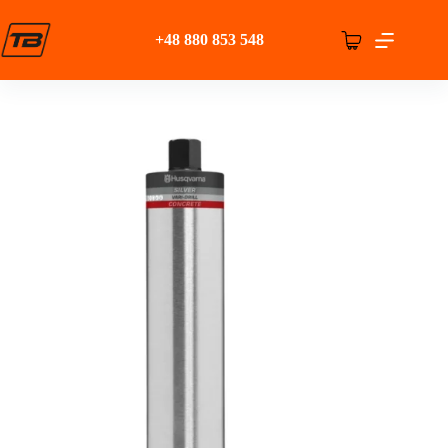
Przejdź
do
+48 880 853 548
treści
Koszyk