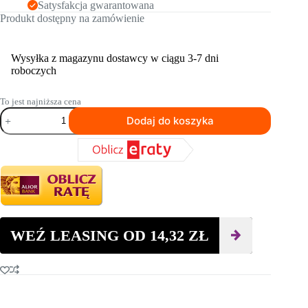
Satysfakcja gwarantowana
Produkt dostępny na zamówienie
Wysyłka z magazynu dostawcy w ciągu 3-7 dni
roboczych
To jest najniższa cena
ilość
Dodaj do koszyka
Wiertło
koronowe
diamentowe
Husqvarna
VARI-
DRILL
D20
26mm
WEŹ LEASING OD
14,32
ZŁ