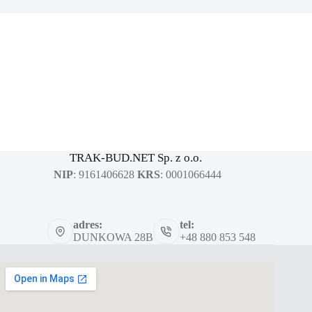
MASZYNY BUDOWLANE
sklep dla profesjonalistów
TRAK-BUD.NET Sp. z o.o.
NIP
: 9161406628
KRS
: 0001066444
adres:
tel:
DUNKOWA 28B
+48 880 853 548