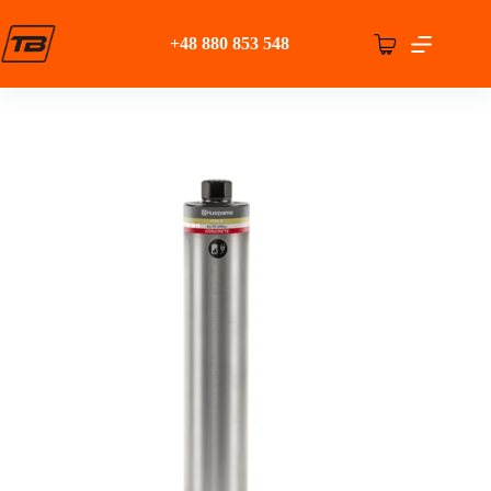
Przejdź
do
+48 880 853 548
treści
Koszyk