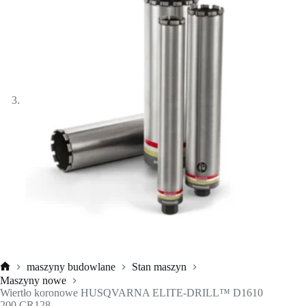
maszyny budowlane
Stan maszyn
Strona
Maszyny nowe
główna
Wiertło koronowe HUSQVARNA ELITE-DRILL™ D1610
200 CR128