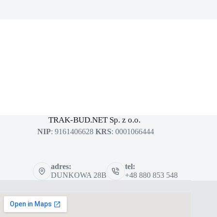
MASZYNY BUDOWLANE
sklep dla profesjonalistów
TRAK-BUD.NET Sp. z o.o.
NIP
: 9161406628
KRS
: 0001066444
adres:
tel:
DUNKOWA 28B
+48 880 853 548