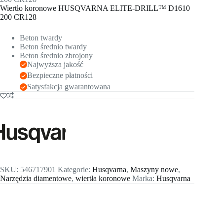
Wiertło koronowe HUSQVARNA ELITE-DRILL™ D1610
200 CR128
Beton twardy
Beton średnio twardy
Beton średnio zbrojony
Najwyższa jakość
Bezpieczne płatności
Satysfakcja gwarantowana
SKU:
546717901
Kategorie:
Husqvarna
,
Maszyny nowe
,
Narzędzia diamentowe
,
wiertła koronowe
Marka:
Husqvarna