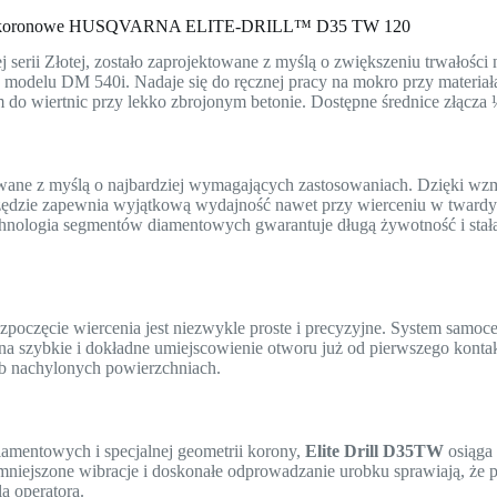
o koronowe HUSQVARNA ELITE-DRILL™ D35 TW 120
j serii Złotej, zostało zaprojektowane z myślą o zwiększeniu trwałości
odelu DM 540i. Nadaje się do ręcznej pracy na mokro przy materiałac
em do wiertnic przy lekko zbrojonym betonie. Dostępne średnice złącz
wane z myślą o najbardziej wymagających zastosowaniach. Dzięki wzmo
zędzie zapewnia wyjątkową wydajność nawet przy wierceniu w twardyc
chnologia segmentów diamentowych gwarantuje długą żywotność i stał
ozpoczęcie wiercenia jest niezwykle proste i precyzyjne. System samoc
c na szybkie i dokładne umiejscowienie otworu już od pierwszego konta
ub nachylonych powierzchniach.
mentowych i specjalnej geometrii korony,
Elite Drill D35TW
osiąga
niejszone wibracje i doskonałe odprowadzanie urobku sprawiają, że pr
a operatora.