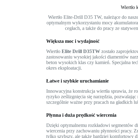
Wiertł
Wiertło Elite-Drill D35 TW, należące do nasze
optymalnym wykorzystaniu mocy akumulatora m
cegłach, a także do pracy ze statyw
Większa moc i wydajność
Wiertło
Elite Drill D35TW
zostało zaprojekto
zastosowaniu wysokiej jakości diamentów nar
beton wysokich klas czy kamień. Specjalna te
okres eksploatacji.
Łatwe i szybkie uruchamianie
Innowacyjna konstrukcja wiertła sprawia, że r
ryzyko ześlizgnięcia się narzędzia, pozwalają
szczególnie ważne przy pracach na gładkich l
Płynna i duża prędkość wiercenia
Dzięki optymalnemu rozkładowi segmentów dia
wiercenia przy zachowaniu płynności pracy. Zm
tylko szybszy, ale także bardziej komfortowy dl