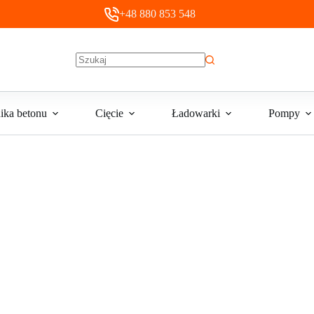
+48 880 853 548
Brak
wyników
ika betonu
Cięcie
Ładowarki
Pompy