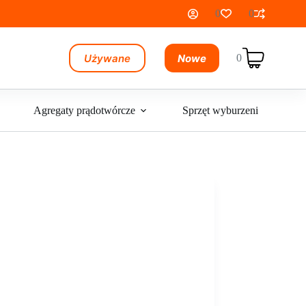
0
0
Używane
Nowe
0
Koszyk
Agregaty prądotwórcze
Sprzęt wyburzeniowy