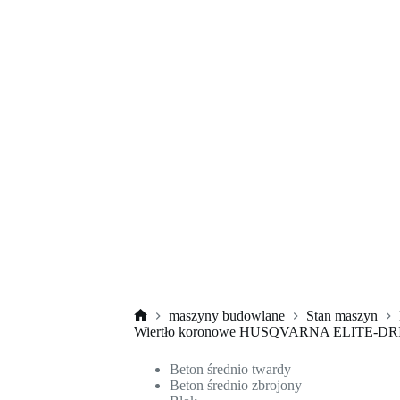
maszyny budowlane
Stan maszyn
Strona
Wiertło koronowe HUSQVARNA ELITE-D
główna
Beton średnio twardy
Beton średnio zbrojony