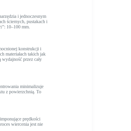
 narzędzia i jednoczesnym
h ściernych, pustakach i
a ½”: 10–100 mm.
cnionej konstrukcji i
h materiałach takich jak
ą wydajność przez cały
entrowania minimalizuje
ktu z powierzchnią. To
 imponujące prędkości
oces wiercenia jest nie