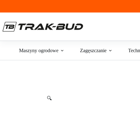
Przejdź
do
treści
Maszyny ogrodowe
Zagęszczanie
Techn
🔍