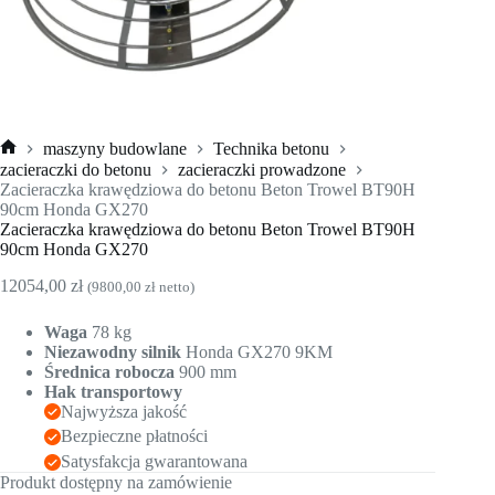
maszyny budowlane
Technika betonu
Strona
zacieraczki do betonu
zacieraczki prowadzone
główna
Zacieraczka krawędziowa do betonu Beton Trowel BT90H
90cm Honda GX270
Zacieraczka krawędziowa do betonu Beton Trowel BT90H
90cm Honda GX270
12054,00
zł
(
9800,00
zł
netto)
Waga
78 kg
Niezawodny silnik
Honda GX270 9KM
Średnica robocza
900 mm
Hak transportowy
Najwyższa jakość
Bezpieczne płatności
Satysfakcja gwarantowana
Produkt dostępny na zamówienie