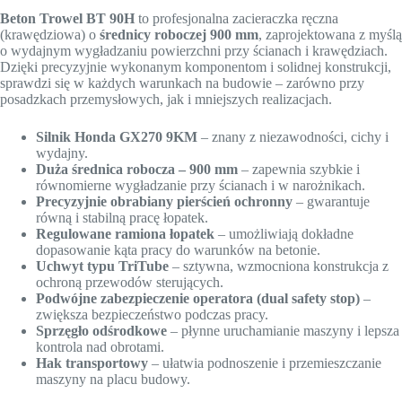
Beton Trowel BT 90H
to profesjonalna zacieraczka ręczna
(krawędziowa) o
średnicy roboczej 900 mm
, zaprojektowana z myślą
o wydajnym wygładzaniu powierzchni przy ścianach i krawędziach.
Dzięki precyzyjnie wykonanym komponentom i solidnej konstrukcji,
sprawdzi się w każdych warunkach na budowie – zarówno przy
posadzkach przemysłowych, jak i mniejszych realizacjach.
Silnik Honda GX270 9KM
– znany z niezawodności, cichy i
wydajny.
Duża średnica robocza – 900 mm
– zapewnia szybkie i
równomierne wygładzanie przy ścianach i w narożnikach.
Precyzyjnie obrabiany pierścień ochronny
– gwarantuje
równą i stabilną pracę łopatek.
Regulowane ramiona łopatek
– umożliwiają dokładne
dopasowanie kąta pracy do warunków na betonie.
Uchwyt typu TriTube
– sztywna, wzmocniona konstrukcja z
ochroną przewodów sterujących.
Podwójne zabezpieczenie operatora (dual safety stop)
–
zwiększa bezpieczeństwo podczas pracy.
Sprzęgło odśrodkowe
– płynne uruchamianie maszyny i lepsza
kontrola nad obrotami.
Hak transportowy
– ułatwia podnoszenie i przemieszczanie
maszyny na placu budowy.