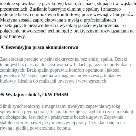
idealnie sprawdza się przy krawędziach, ścianach, słupach i w wąskich
przestrzeniach. Zasilanie bateryjne eliminuje spaliny i znacząco
redukuje hałas, co umożliwia komfortową pracę wewnątrz budynków.
Maszyna została zaprojektowana z myślą o profesjonalistach
oczekujących niezawodności i wysokiej jakości wykończenia. To
połączenie nowoczesnej technologii z praktycznymi rozwiązaniami na
plac budowy.
✴️ Bezemisyjna praca akumulatorowa
Zacieraczka pracuje w pełni elektrycznie, bez emisji spalin. Dzięki
temu jest bezpieczna do stosowania w halach, garażach i budynkach
zamkniętych. Brak spalin poprawia komfort operatora i jakość
powietrza. Maszyna spełnia wymagania nowoczesnych placów
budowy. Idealna do realizacji inwestycji wewnętrznych.
✴️ Wydajny silnik 1,2 kW PMSM
Silnik synchroniczny z magnesami trwałymi zapewnia wysoką
sprawność i płynną pracę. Charakteryzuje się szybkim czasem reakcji
na obciążenie. Jest cichy i praktycznie bezobsługowy. Zapewnia
stabilne obroty nawet przy intensywnej pracy. Przekłada się to na
równą i gładką powierzchnię betonu.