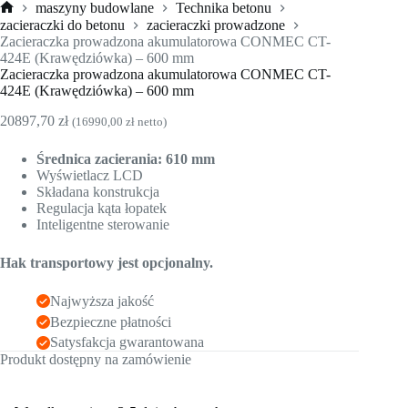
maszyny budowlane
Technika betonu
Strona
zacieraczki do betonu
zacieraczki prowadzone
główna
Zacieraczka prowadzona akumulatorowa CONMEC CT-
424E (Krawędziówka) – 600 mm
Zacieraczka prowadzona akumulatorowa CONMEC CT-
424E (Krawędziówka) – 600 mm
20897,70
zł
(
16990,00
zł
netto)
Średnica zacierania: 610 mm
Wyświetlacz LCD
Składana konstrukcja
Regulacja kąta łopatek
Inteligentne sterowanie
Hak transportowy jest opcjonalny.
Najwyższa jakość
Bezpieczne płatności
Satysfakcja gwarantowana
Produkt dostępny na zamówienie