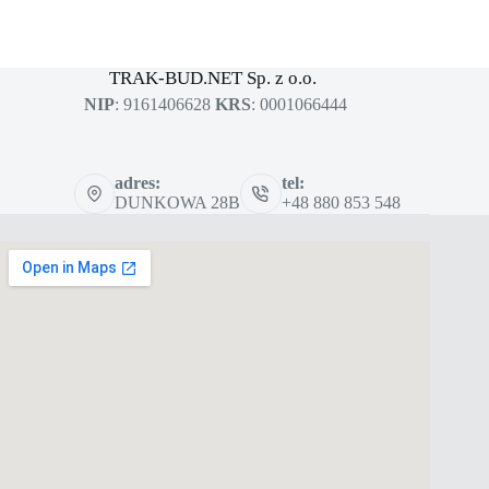
MASZYNY BUDOWLANE
sklep dla profesjonalistów
TRAK-BUD.NET Sp. z o.o.
NIP
: 9161406628
KRS
: 0001066444
adres:
tel:
DUNKOWA 28B
+48 880 853 548