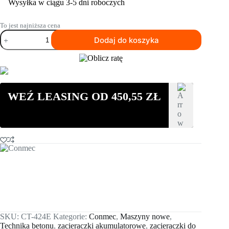
Wysyłka w ciągu 3-5 dni roboczych
To jest najniższa cena
ilość
Dodaj do koszyka
Zacieraczka
prowadzona
akumulatorowa
CONMEC
CT-
424E
WEŹ LEASING OD
450,55
ZŁ
(Krawędziówka)
-
600
mm
SKU:
CT-424E
Kategorie:
Conmec
,
Maszyny nowe
,
Technika betonu
,
zacieraczki akumulatorowe
,
zacieraczki do