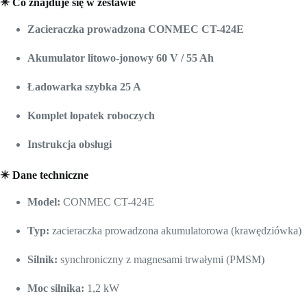
✴️ Co znajduje się w zestawie
Zacieraczka prowadzona CONMEC CT-424E
Akumulator litowo-jonowy 60 V / 55 Ah
Ładowarka szybka 25 A
Komplet łopatek roboczych
Instrukcja obsługi
✴️
Dane techniczne
Model:
CONMEC CT-424E
Typ:
zacieraczka prowadzona akumulatorowa (krawędziówka)
Silnik:
synchroniczny z magnesami trwałymi (PMSM)
Moc silnika:
1,2 kW