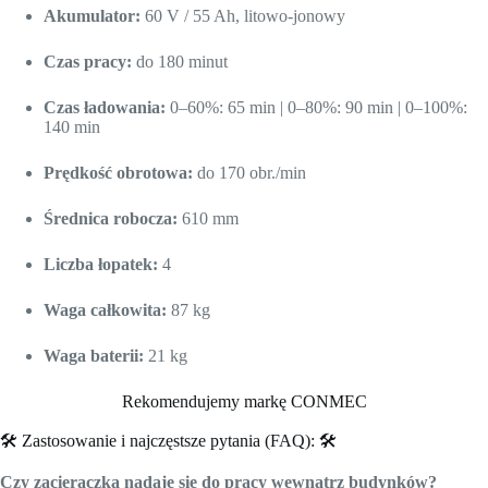
Akumulator:
60 V / 55 Ah, litowo-jonowy
Czas pracy:
do 180 minut
Czas ładowania:
0–60%: 65 min | 0–80%: 90 min | 0–100%:
140 min
Prędkość obrotowa:
do 170 obr./min
Średnica robocza:
610 mm
Liczba łopatek:
4
Waga całkowita:
87 kg
Waga baterii:
21 kg
Rekomendujemy markę CONMEC
🛠
Zastosowanie i najczęstsze pytania (FAQ):
🛠
Czy zacieraczka nadaje się do pracy wewnątrz budynków?