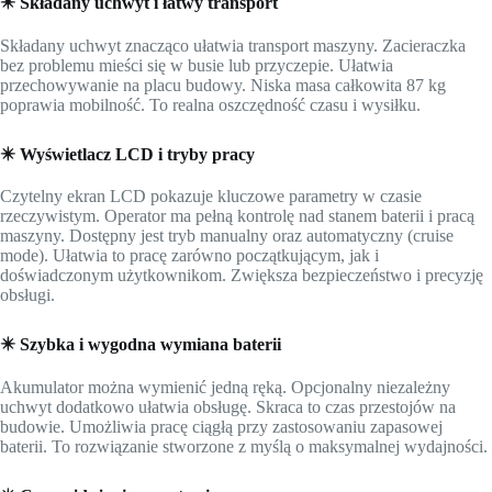
✴️ Składany uchwyt i łatwy transport
Składany uchwyt znacząco ułatwia transport maszyny. Zacieraczka
bez problemu mieści się w busie lub przyczepie. Ułatwia
przechowywanie na placu budowy. Niska masa całkowita 87 kg
poprawia mobilność. To realna oszczędność czasu i wysiłku.
✴️ Wyświetlacz LCD i tryby pracy
Czytelny ekran LCD pokazuje kluczowe parametry w czasie
rzeczywistym. Operator ma pełną kontrolę nad stanem baterii i pracą
maszyny. Dostępny jest tryb manualny oraz automatyczny (cruise
mode). Ułatwia to pracę zarówno początkującym, jak i
doświadczonym użytkownikom. Zwiększa bezpieczeństwo i precyzję
obsługi.
✴️ Szybka i wygodna wymiana baterii
Akumulator można wymienić jedną ręką. Opcjonalny niezależny
uchwyt dodatkowo ułatwia obsługę. Skraca to czas przestojów na
budowie. Umożliwia pracę ciągłą przy zastosowaniu zapasowej
baterii. To rozwiązanie stworzone z myślą o maksymalnej wydajności.