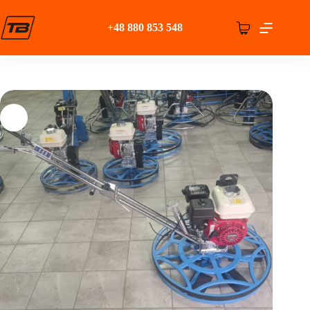
Przejdź
do
+48 880 853 548
treści
Koszyk