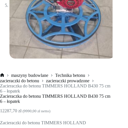
maszyny budowlane
Technika betonu
Strona
zacieraczki do betonu
zacieraczki prowadzone
główna
Zacieraczka do betonu TIMMERS HOLLAND B430 75 cm
6 – łopatek
Zacieraczka do betonu TIMMERS HOLLAND B430 75 cm
6 – łopatek
12287,70
zł
(
9990,00
zł
netto)
Zacieraczki do betonu TIMMERS HOLLAND