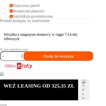
Najwyższa jakość
Bezpieczne płatności
Satysfakcja gwarantowana
Produkt dostępny na zamówienie
Wysyłka z magazynu dostawcy w ciągu 7-14 dni
roboczych
To jest najniższa cena
ilość
Dodaj do koszyka
Zacieraczka
do
betonu
TIMMERS
HOLLAND
B430
75
WEŹ LEASING OD
325,35
ZŁ
cm
6
-
łopatek