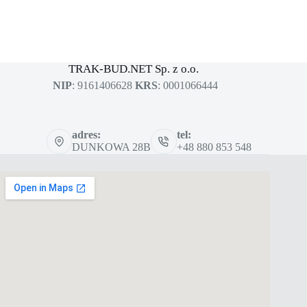
MASZYNY BUDOWLANE
sklep dla profesjonalistów
TRAK-BUD.NET Sp. z o.o.
NIP
: 9161406628
KRS
: 0001066444
adres:
tel:
DUNKOWA 28B
+48 880 853 548