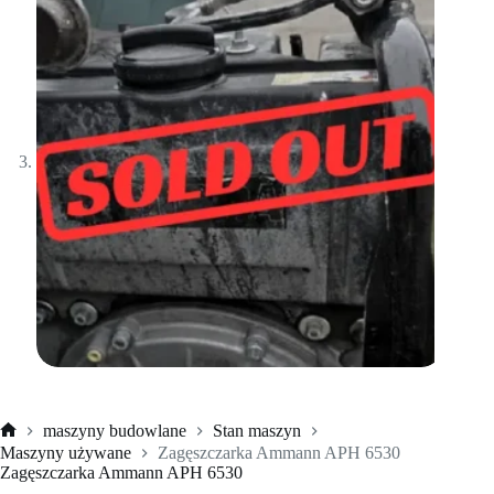
maszyny budowlane
Stan maszyn
Strona
Maszyny używane
Zagęszczarka Ammann APH 6530
główna
Zagęszczarka Ammann APH 6530