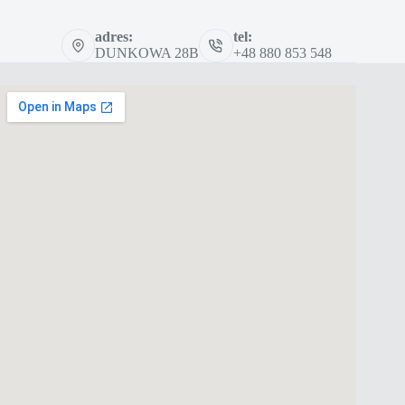
adres:
tel:
DUNKOWA 28B
+48 880 853 548