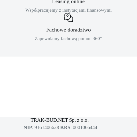
Leasing online
Współpracujemy z instytucjami finansowymi
Fachowe doradztwo
Zapewniamy fachową pomoc 360°
MASZYNY BUDOWLANE
sklep dla profesjonalistów
TRAK-BUD.NET Sp. z o.o.
NIP
: 9161406628
KRS
: 0001066444