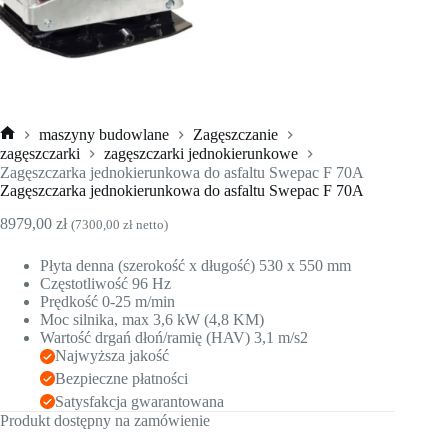
maszyny budowlane
Zagęszczanie
Strona
zagęszczarki
zagęszczarki jednokierunkowe
główna
Zagęszczarka jednokierunkowa do asfaltu Swepac F 70A
Zagęszczarka jednokierunkowa do asfaltu Swepac F 70A
8979,00
zł
(
7300,00
zł
netto)
Płyta denna (szerokość x długość) 530 x 550 mm
Częstotliwość 96 Hz
Prędkość 0-25 m/min
Moc silnika, max 3,6 kW (4,8 KM)
Wartość drgań dłoń/ramię (HAV) 3,1 m/s2
Najwyższa jakość
Bezpieczne płatności
Satysfakcja gwarantowana
Produkt dostępny na zamówienie