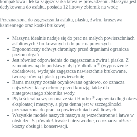
kompaktowa i lekka zagęszczarka łatwa w prowadzeniu. Maszyna jest
dedykowana do asfaltu, posiada 12 litrowy zbiornik na wodę
Przeznaczona do zagęszczania asfaltu, piasku, żwiru, kruszywa
kamiennego oraz kostki brukowej.
Maszyna idealnie nadaje się do prac na małych powierzchniach
asfaltowych / brukowanych i do prac naprawczych.
Ergonomiczny uchwyt chroniący przed drganiami ogranicza
poziom drgań
Jest również odpowiednia do zagęszczania żwiru i piasku. Z
®
zamontowaną do podstawy płytą Vulkollan
(wyposażenie
dodatkowe), wydajnie zagęszcza nawierzchnie brukowane,
tworząc równą i płaską powierzchnię.
Rama maszyny została ocynkowana ogniowo, co oznacza
najwyższej klasy ochronę przed korozją, także dla
zintegrowanego zbiornika wody.
®
Płyta ścieralna wykonana ze stali Hardox
zapewnia długi okres
eksploatacji maszyny, a płyta denna jest w szczególności
przeznaczona do prac na powierzchniach asfaltowych.
Wszystkie modele naszych maszyn są wszechstronne i łatwe w
obsłudze. Są również trwałe i niezawodne, co oznacza niższe
koszty obsługi i konserwacji.