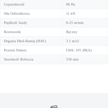
Częstotliwość
96 Hz
Siła Odśrodkowa
11 kN
Prędkość Jazdy
0-25 m/min
Rozrusznik
Ręczny
Drgania Dłoń-Ramię (HAV)
3.1 m/s2
Poziom Hałasu
LWA: 105 dB(A)
Szerokość Robocza
530 mm