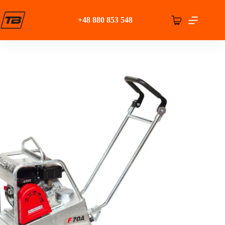
Przejdź
do
+48 880 853 548
treści
Koszyk