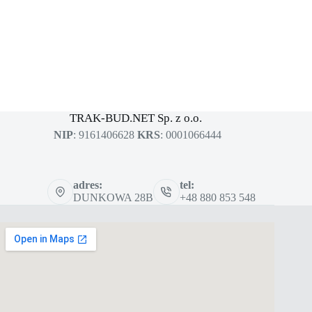
MASZYNY BUDOWLANE
sklep dla profesjonalistów
TRAK-BUD.NET Sp. z o.o.
NIP
: 9161406628
KRS
: 0001066444
adres:
tel:
DUNKOWA 28B
+48 880 853 548