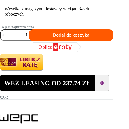
Wysyłka z magazynu dostawcy w ciągu 3-8 dni
roboczych
To jest najniższa cena
ilość
Dodaj do koszyka
Zagęszczarka
jednokierunkowa
do
asfaltu
Swepac
F
70A
WEŹ LEASING OD
237,74
ZŁ