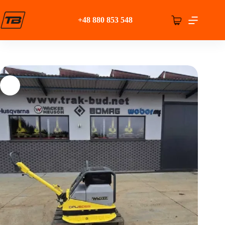
Przejdź
do
+48 880 853 548
treści
Koszyk