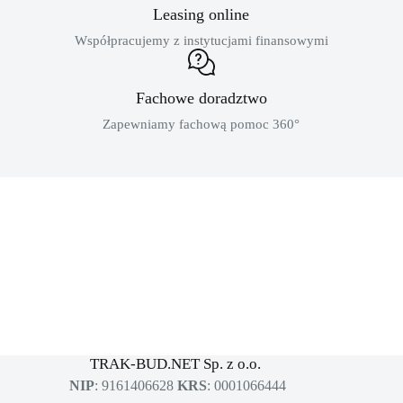
Leasing online
Współpracujemy z instytucjami finansowymi
Fachowe doradztwo
Zapewniamy fachową pomoc 360°
MASZYNY BUDOWLANE
sklep dla profesjonalistów
TRAK-BUD.NET Sp. z o.o.
NIP
: 9161406628
KRS
: 0001066444