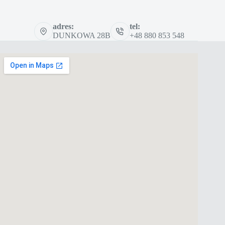
adres:
tel:
DUNKOWA 28B
+48 880 853 548