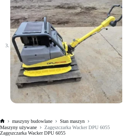
maszyny budowlane
Stan maszyn
Strona
Maszyny używane
Zagęszczarka Wacker DPU 6055
główna
Zagęszczarka Wacker DPU 6055