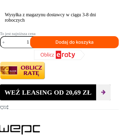
Wysyłka z magazynu dostawcy w ciągu 3-8 dni
roboczych
To jest najniższa cena
ilość
Dodaj do koszyka
Buława
wibracyjna
śr.
25
mm
do
wibratora
mechanicznego
SWEPAC
PVD
WEŹ LEASING OD
20,69
ZŁ
2000