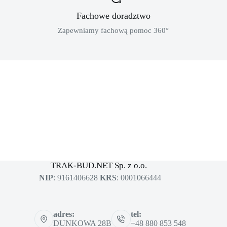
Fachowe doradztwo
Zapewniamy fachową pomoc 360°
MASZYNY BUDOWLANE
sklep dla profesjonalistów
TRAK-BUD.NET Sp. z o.o.
NIP
: 9161406628
KRS
: 0001066444
adres:
tel:
DUNKOWA 28B
+48 880 853 548