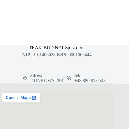
MASZYNY BUDOWLANE
sklep dla profesjonalistów
TRAK-BUD.NET Sp. z o.o.
NIP
: 9161406628
KRS
: 0001066444
adres:
tel:
DUNKOWA 28B
+48 880 853 548