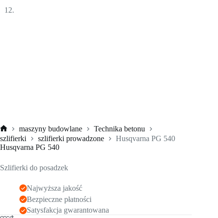
maszyny budowlane
Technika betonu
Strona
szlifierki
szlifierki prowadzone
Husqvarna PG 540
główna
Husqvarna PG 540
Szlifierki do posadzek
Najwyższa jakość
Bezpieczne płatności
Satysfakcja gwarantowana