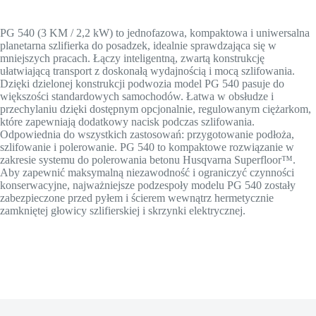
PG 540 (3 KM / 2,2 kW) to jednofazowa, kompaktowa i uniwersalna
planetarna szlifierka do posadzek, idealnie sprawdzająca się w
mniejszych pracach. Łączy inteligentną, zwartą konstrukcję
ułatwiającą transport z doskonałą wydajnością i mocą szlifowania.
Dzięki dzielonej konstrukcji podwozia model PG 540 pasuje do
większości standardowych samochodów. Łatwa w obsłudze i
przechylaniu dzięki dostępnym opcjonalnie, regulowanym ciężarkom,
które zapewniają dodatkowy nacisk podczas szlifowania.
Odpowiednia do wszystkich zastosowań: przygotowanie podłoża,
szlifowanie i polerowanie. PG 540 to kompaktowe rozwiązanie w
zakresie systemu do polerowania betonu Husqvarna Superfloor™.
Aby zapewnić maksymalną niezawodność i ograniczyć czynności
konserwacyjne, najważniejsze podzespoły modelu PG 540 zostały
zabezpieczone przed pyłem i ścierem wewnątrz hermetycznie
zamkniętej głowicy szlifierskiej i skrzynki elektrycznej.