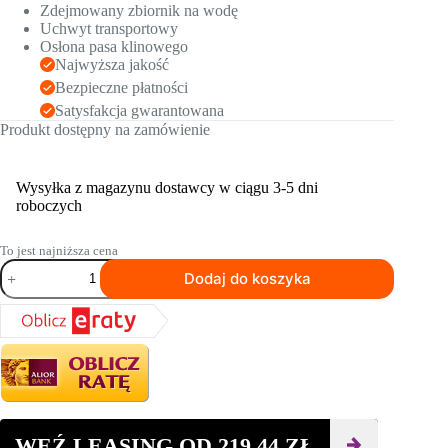
Zdejmowany zbiornik na wodę
Uchwyt transportowy
Osłona pasa klinowego
Najwyższa jakość
Bezpieczne płatności
Satysfakcja gwarantowana
Produkt dostępny na zamówienie
Wysyłka z magazynu dostawcy w ciągu 3-5 dni
roboczych
To jest najniższa cena
ilość
Dodaj do koszyka
Jednokierunkowa
zagęszczarka
gruntu
BOMAG
BP
25/50
WEŹ LEASING OD
219,44
ZŁ