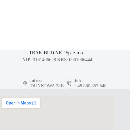
MASZYNY BUDOWLANE
sklep dla profesjonalistów
TRAK-BUD.NET Sp. z o.o.
NIP
: 9161406628
KRS
: 0001066444
adres:
tel:
DUNKOWA 28B
+48 880 853 548