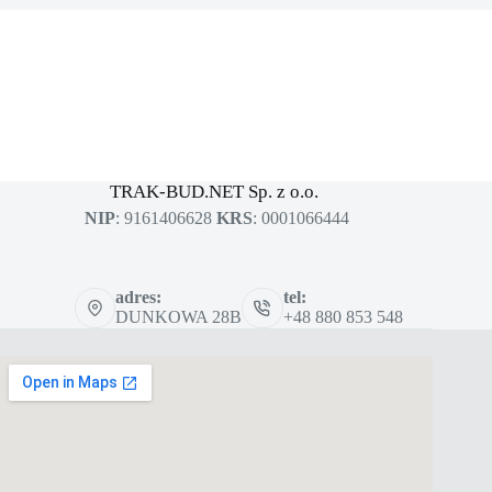
MASZYNY BUDOWLANE
sklep dla profesjonalistów
TRAK-BUD.NET Sp. z o.o.
NIP
: 9161406628
KRS
: 0001066444
adres:
tel:
DUNKOWA 28B
+48 880 853 548