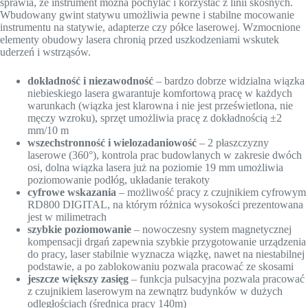
sprawia, że instrument można pochylać i korzystać z linii skośnych.
Wbudowany gwint statywu umożliwia pewne i stabilne mocowanie
instrumentu na statywie, adapterze czy półce laserowej. Wzmocnione
elementy obudowy lasera chronią przed uszkodzeniami wskutek
uderzeń i wstrząsów.
dokładność i niezawodność
– bardzo dobrze widzialna wiązka
niebieskiego lasera gwarantuje komfortową pracę w każdych
warunkach (wiązka jest klarowna i nie jest prześwietlona, nie
męczy wzroku), sprzęt umożliwia pracę z dokładnością ±2
mm/10 m
wszechstronność i wielozadaniowość
– 2 płaszczyzny
laserowe (360°), kontrola prac budowlanych w zakresie dwóch
osi, dolna wiązka lasera już na poziomie 19 mm umożliwia
poziomowanie podłóg, układanie terakoty
cyfrowe wskazania
– możliwość pracy z czujnikiem cyfrowym
RD800 DIGITAL, na którym różnica wysokości prezentowana
jest w milimetrach
szybkie poziomowanie
– nowoczesny system magnetycznej
kompensacji drgań zapewnia szybkie przygotowanie urządzenia
do pracy, laser stabilnie wyznacza wiązkę, nawet na niestabilnej
podstawie, a po zablokowaniu pozwala pracować ze skosami
jeszcze większy zasięg
– funkcja pulsacyjna pozwala pracować
z czujnikiem laserowym na zewnątrz budynków w dużych
odległościach (średnica pracy 140m)