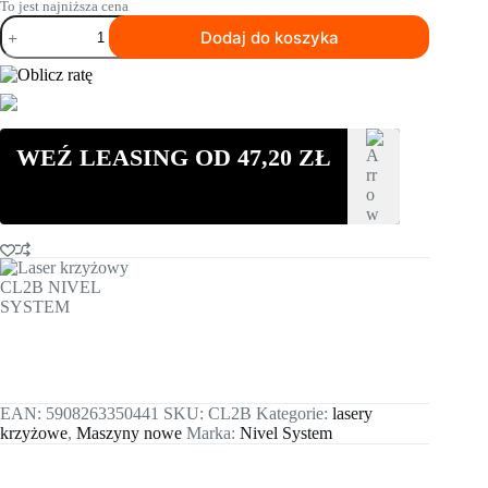
To jest najniższa cena
ilość
Dodaj do koszyka
Laser
krzyżowy
CL2B
NIVEL
SYSTEM
WEŹ LEASING OD
47,20
ZŁ
EAN:
5908263350441
SKU:
CL2B
Kategorie:
lasery
krzyżowe
,
Maszyny nowe
Marka:
Nivel System