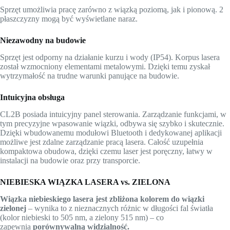
Sprzęt umożliwia pracę zarówno z wiązką poziomą, jak i pionową. 2
płaszczyzny mogą być wyświetlane naraz.
Niezawodny na budowie
Sprzęt jest odporny na działanie kurzu i wody (IP54). Korpus lasera
został wzmocniony elementami metalowymi. Dzięki temu zyskał
wytrzymałość na trudne warunki panujące na budowie.
Intuicyjna obsługa
CL2B posiada intuicyjny panel sterowania. Zarządzanie funkcjami, w
tym precyzyjne wpasowanie wiązki, odbywa się szybko i skutecznie.
Dzięki wbudowanemu modułowi Bluetooth i dedykowanej aplikacji
możliwe jest zdalne zarządzanie pracą lasera. Całość uzupełnia
kompaktowa obudowa, dzięki czemu laser jest poręczny, łatwy w
instalacji na budowie oraz przy transporcie.
NIEBIESKA WIĄZKA LASERA vs. ZIELONA
Wiązka niebieskiego lasera jest zbliżona kolorem do wiązki
zielonej
– wynika to z nieznacznych różnic w długości fal światła
(kolor niebieski to 505 nm, a zielony 515 nm) – co
zapewnia
porównywalną widzialność.