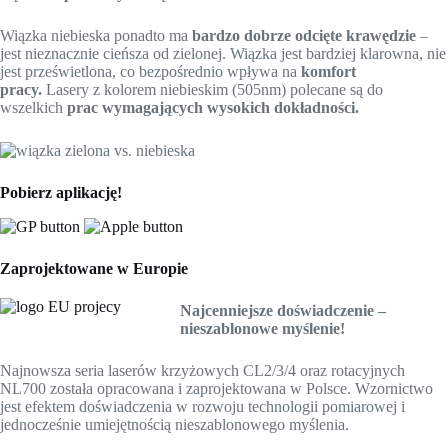
Wiązka niebieska ponadto ma
bardzo dobrze odcięte krawędzie
–
jest nieznacznie cieńsza od zielonej. Wiązka jest bardziej klarowna, nie
jest prześwietlona, co bezpośrednio wpływa na
komfort
pracy
.
Lasery z kolorem niebieskim (505nm) polecane są do
wszelkich
prac wymagających wysokich dokładności.
Pobierz aplikację!
Zap
rojektowane w Europie
Najce
nniej
sze doświadczenie –
nieszablonowe myśleni
e!
Najnowsza seria laserów krzyżowych CL2/3/4 oraz rotacyjnych
NL700 została opracowana i zaprojektowana w Polsce. Wzornictwo
jest efektem doświadczenia w rozwoju technologii pomiarowej i
jednocześnie umiejętnością nieszablonowego myślenia.