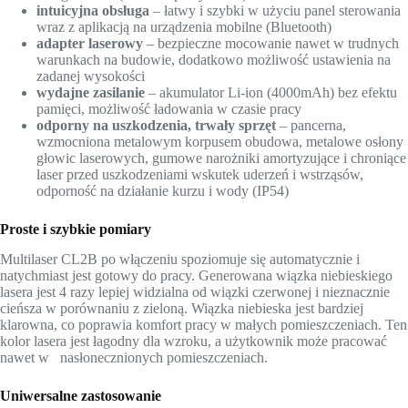
intuicyjna obsługa
– łatwy i szybki w użyciu panel sterowania
wraz z aplikacją na urządzenia mobilne (Bluetooth)
adapter laserowy
– bezpieczne mocowanie nawet w trudnych
warunkach na budowie, dodatkowo możliwość ustawienia na
zadanej wysokości
wydajne zasilanie
– akumulator Li-ion (4000mAh) bez efektu
pamięci, możliwość ładowania w czasie pracy
odporny na uszkodzenia, trwały sprzęt
– pancerna,
wzmocniona metalowym korpusem obudowa, metalowe osłony
głowic laserowych, gumowe narożniki amortyzujące i chroniące
laser przed uszkodzeniami wskutek uderzeń i wstrząsów,
odporność na działanie kurzu i wody (IP54)
Proste i szybkie pomiary
Multilaser CL2B po włączeniu spoziomuje się automatycznie i
natychmiast jest gotowy do pracy. Generowana wiązka niebieskiego
lasera jest 4 razy lepiej widzialna od wiązki czerwonej i nieznacznie
cieńsza w porównaniu z zieloną. Wiązka niebieska jest bardziej
klarowna, co poprawia komfort pracy w małych pomieszczeniach. Ten
kolor lasera jest łagodny dla wzroku, a użytkownik może pracować
nawet w nasłonecznionych pomieszczeniach.
Uniwersalne zastosowanie