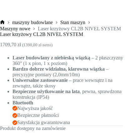
maszyny budowlane
Stan maszyn
Strona
Maszyny nowe
Laser krzyżowy CL2B NIVEL SYSTEM
główna
Laser krzyżowy CL2B NIVEL SYSTEM
1709,70
zł
(
1390,00
zł
netto)
Laser budowlany z niebieską wiązką
– 2 płaszczyzny
360° (1 x pion, 1 x poziom)
Bardzo dobrze widzialna, klarowna wiązka
–
precyzyjne pomiary (2,0mm/10m)
Uniwersalne zastosowanie
– prace wewnątrz i na
zewnątrz, także skosy
Bezpieczne użytkowanie na lata
, pewna, sprawdzona
konstrukcja (IP54)
Bluetooth
Najwyższa jakość
Bezpieczne płatności
Satysfakcja gwarantowana
Produkt dostępny na zamówienie