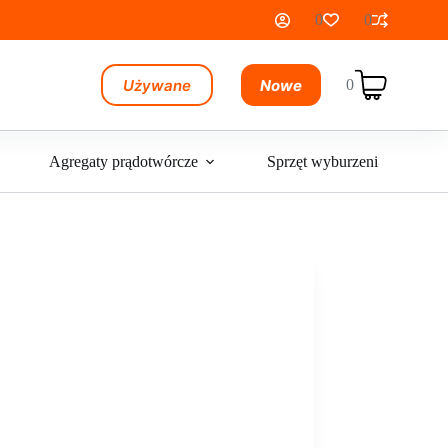
0
0
Używane
Nowe
0
Koszyk
Agregaty prądotwórcze
Sprzęt wyburzeniowy