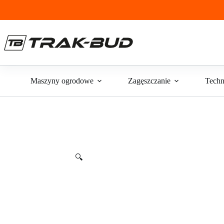
Przejdź
do
treści
Maszyny ogrodowe
Zagęszczanie
Techn
🔍