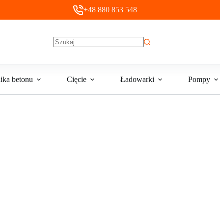
+48 880 853 548
Brak
wyników
ika betonu
Cięcie
Ładowarki
Pompy