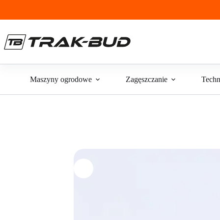
Przejdź
do
treści
Maszyny ogrodowe
Zagęszczanie
Techn