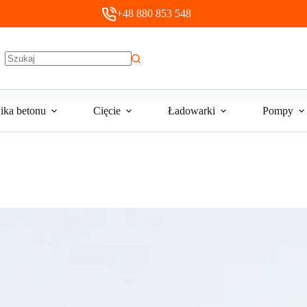
+48 880 853 548
Brak
wyników
ika betonu
Cięcie
Ładowarki
Pompy