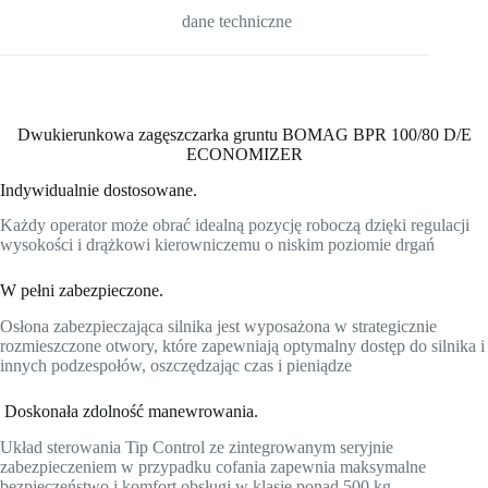
dane techniczne
Dwukierunkowa zagęszczarka gruntu BOMAG BPR 100/80 D/E
ECONOMIZER
Indywidualnie dostosowane.
Każdy operator może obrać idealną pozycję roboczą dzięki regulacji
wysokości i drążkowi kierowniczemu o niskim poziomie drgań
W pełni zabezpieczone.
Osłona zabezpieczająca silnika jest wyposażona w strategicznie
rozmieszczone otwory, które zapewniają optymalny dostęp do silnika i
innych podzespołów, oszczędzając czas i pieniądze
Doskonała zdolność manewrowania.
Układ sterowania Tip Control ze zintegrowanym seryjnie
zabezpieczeniem w przypadku cofania zapewnia maksymalne
bezpieczeństwo i komfort obsługi w klasie ponad 500 kg.