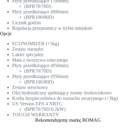
Płyty przedłużające (700mm)
(BPR70/70D)
Płyty przedłużające (800mm)
(BPR100/80D)
Licznik godzin
Regulacja przepustnicy w trybie miejskim
Opcje
ECONOMIZER (+5kg)
Zestaw narzędzi
Lakier specjalny
Mata z tworzywa sztucznego
Płyty przedłużające (850mm)
(BPR70/70D)
Płyty przedłużające (950mm)
(BPR100/80D)
Zestaw serwisowy
Olej hydrauliczny spełniający normy środowiskowe
Korba bezpieczeństwa do rozruchu awaryjnego (+3kg)
US Version EPA 4 NRTC
(BPR70/70D:9,2kW)
TOUGH WARRANTY
Rekomendujemy markę BOMAG