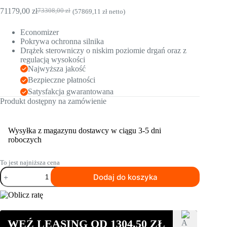
71179,00
zł
73308,00
zł
(
57869,11
zł
netto)
Pierwotna
Aktualna
cena
cena
Economizer
wynosiła:
wynosi:
Pokrywa ochronna silnika
73308,00 zł.
71179,00 zł.
Drążek sterowniczy o niskim poziomie drgań oraz z
regulacją wysokości
Najwyższa jakość
Bezpieczne płatności
Satysfakcja gwarantowana
Produkt dostępny na zamówienie
Wysyłka z magazynu dostawcy w ciągu 3-5 dni
roboczych
To jest najniższa cena
ilość
Dodaj do koszyka
Dwukierunkowa
zagęszczarka
gruntu
BOMAG
BPR
WEŹ LEASING OD
1304,50
ZŁ
100/80