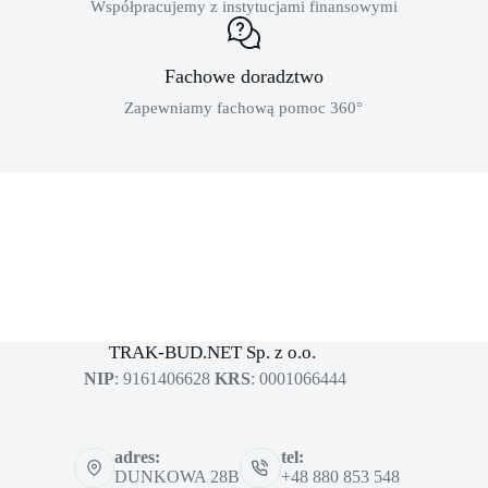
Współpracujemy z instytucjami finansowymi
Fachowe doradztwo
Zapewniamy fachową pomoc 360°
MASZYNY BUDOWLANE
sklep dla profesjonalistów
TRAK-BUD.NET Sp. z o.o.
NIP
: 9161406628
KRS
: 0001066444
adres:
tel:
DUNKOWA 28B
+48 880 853 548