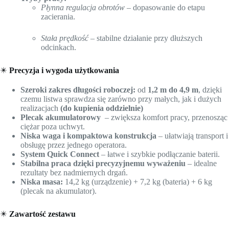
Płynna regulacja obrotów
– dopasowanie do etapu
zacierania.
Stała prędkość
– stabilne działanie przy dłuższych
odcinkach.
✴️
Precyzja i wygoda użytkowania
Szeroki zakres długości roboczej:
od
1,2 m do 4,9 m
, dzięki
czemu listwa sprawdza się zarówno przy małych, jak i dużych
realizacjach
(do kupienia oddzielnie)
Plecak akumulatorowy
– zwiększa komfort pracy, przenosząc
ciężar poza uchwyt.
Niska waga i kompaktowa konstrukcja
– ułatwiają transport i
obsługę przez jednego operatora.
System Quick Connect
– łatwe i szybkie podłączanie baterii.
Stabilna praca dzięki precyzyjnemu wyważeniu
– idealne
rezultaty bez nadmiernych drgań.
Niska masa:
14,2 kg (urządzenie) + 7,2 kg (bateria) + 6 kg
(plecak na akumulator).
✴️
Zawartość zestawu