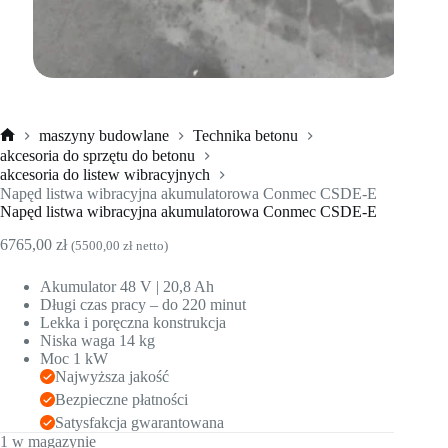
maszyny budowlane
Technika betonu
Strona
akcesoria do sprzętu do betonu
główna
akcesoria do listew wibracyjnych
Napęd listwa wibracyjna akumulatorowa Conmec CSDE-E
Napęd listwa wibracyjna akumulatorowa Conmec CSDE-E
6765,00
zł
(
5500,00
zł
netto)
Akumulator 48 V | 20,8 Ah
Długi czas pracy – do 220 minut
Lekka i poręczna konstrukcja
Niska waga 14 kg
Moc 1 kW
Najwyższa jakość
Bezpieczne płatności
Satysfakcja gwarantowana
1 w magazynie