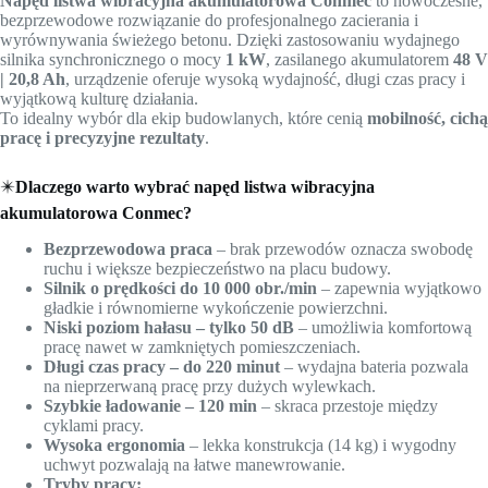
Napęd listwa wibracyjna akumulatorowa Conmec
to nowoczesne,
bezprzewodowe rozwiązanie do profesjonalnego zacierania i
wyrównywania świeżego betonu. Dzięki zastosowaniu wydajnego
silnika synchronicznego o mocy
1 kW
, zasilanego akumulatorem
48 V
| 20,8 Ah
, urządzenie oferuje wysoką wydajność, długi czas pracy i
wyjątkową kulturę działania.
To idealny wybór dla ekip budowlanych, które cenią
mobilność, cichą
pracę i precyzyjne rezultaty
.
✴️
Dlaczego warto wybrać napęd listwa wibracyjna
akumulatorowa Conmec?
Bezprzewodowa praca
– brak przewodów oznacza swobodę
ruchu i większe bezpieczeństwo na placu budowy.
Silnik o prędkości do 10 000 obr./min
– zapewnia wyjątkowo
gładkie i równomierne wykończenie powierzchni.
Niski poziom hałasu – tylko 50 dB
– umożliwia komfortową
pracę nawet w zamkniętych pomieszczeniach.
Długi czas pracy – do 220 minut
– wydajna bateria pozwala
na nieprzerwaną pracę przy dużych wylewkach.
Szybkie ładowanie – 120 min
– skraca przestoje między
cyklami pracy.
Wysoka ergonomia
– lekka konstrukcja (14 kg) i wygodny
uchwyt pozwalają na łatwe manewrowanie.
Tryby pracy: