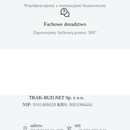
Współpracujemy z instytucjami finansowymi
Fachowe doradztwo
Zapewniamy fachową pomoc 360°
MASZYNY BUDOWLANE
sklep dla profesjonalistów
TRAK-BUD.NET Sp. z o.o.
NIP
: 9161406628
KRS
: 0001066444
adres:
tel: