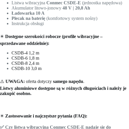
Listwa wibracyjna
Conmec CSDE-E
(jednostka napędowa)
Akumulator litowo-jonowy
48 V | 20,8 Ah
Ładowarka 10 A
Plecak na baterię
(komfortowy system nośny)
Instrukcja obsługi
✴️
Dostępne szerokości robocze (profile wibracyjne –
sprzedawane oddzielnie):
CSDB-4 1,2 m
CSDB-6 1,8 m
CSDB-8 2,4 m
CSDB-10 3,0 m
⚠️
UWAGA:
oferta dotyczy
samego napędu
.
Listwy aluminiowe dostępne są w różnych długościach i należy je
zakupić osobno.
✴️
Zastosowanie i najczęstsze pytania (FAQ):
✅ Czy listwa wibracyjna Conmec CSDE-E nadaje się do