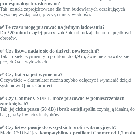
profesjonalnych zastosowań?
Tak, została zaprojektowana dla firm budowlanych oczekujących
wysokiej wydajności, precyzji i niezawodności.
✅ Ile czasu mogę pracować na jednym ładowaniu?
Do
220 minut ciągłej pracy
, zależnie od rodzaju betonu i prędkości
obrotów.
✅ Czy listwa nadaje się do dużych powierzchni?
Tak – dzięki wymiennym profilom do
4,9 m
, świetnie sprawdza się
przy dużych wylewkach.
✅ Czy bateria jest wymienna?
Oczywiście – akumulator można szybko odłączyć i wymienić dzięki
systemowi
Quick Connect
.
✅ Czy Conmec CSDE-E może pracować w pomieszczeniach
zamkniętych?
Tak, jej
cicha praca (50 dB)
i
brak emisji spalin
czynią ją idealną do
hal, garaży i wnętrz budynków.
✅ Czy listwa pasuje do wszystkich profili wibracyjnych?
Model CSDE-E jest
kompatybilny z profilami Conmec od 1,2 m do