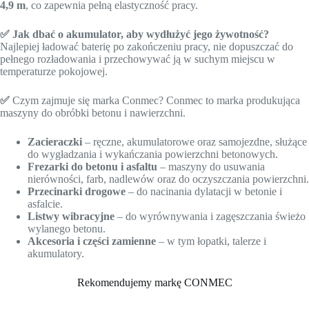
4,9 m
, co zapewnia pełną elastyczność pracy.
✅ Jak dbać o akumulator, aby wydłużyć jego żywotność?
Najlepiej ładować baterię po zakończeniu pracy, nie dopuszczać do
pełnego rozładowania i przechowywać ją w suchym miejscu w
temperaturze pokojowej.
✅
Czym zajmuje się marka Conmec? Conmec to marka produkująca
maszyny do obróbki betonu i nawierzchni.
Zacieraczki
– ręczne, akumulatorowe oraz samojezdne, służące
do wygładzania i wykańczania powierzchni betonowych.
Frezarki do betonu i asfaltu
– maszyny do usuwania
nierówności, farb, nadlewów oraz do oczyszczania powierzchni.
Przecinarki drogowe
– do nacinania dylatacji w betonie i
asfalcie.
Listwy wibracyjne
– do wyrównywania i zagęszczania świeżo
wylanego betonu.
Akcesoria i części zamienne
– w tym łopatki, talerze i
akumulatory.
Rekomendujemy markę CONMEC