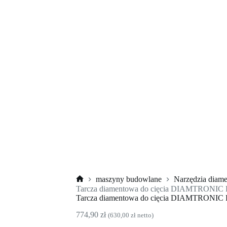
maszyny budowlane
Narzędzia diam
Strona
Tarcza diamentowa do cięcia DIAMTRON
główna
Tarcza diamentowa do cięcia DIAMTRON
774,90
zł
(
630,00
zł
netto)