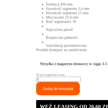
Średnica 450 mm
Szerokość segmentu 3,4 mm
Wysokość segmentu 15 mm
Mocowanie 25.4 mm
Ilość segmentów 30
Najwyższa jakość
Bezpieczne płatności
Satysfakcja gwarantowana
Produkt dostępny na zamówienie
Wysyłka z magazynu dostawcy w ciągu 3-5 
To jest najniższa cena
ilość
Tarcza
diamentowa
Dodaj do koszyka
do
cięcia
DIAMTRONIC
PLATINIUM
WEŹ LEASING OD
26,60
Z
BETON