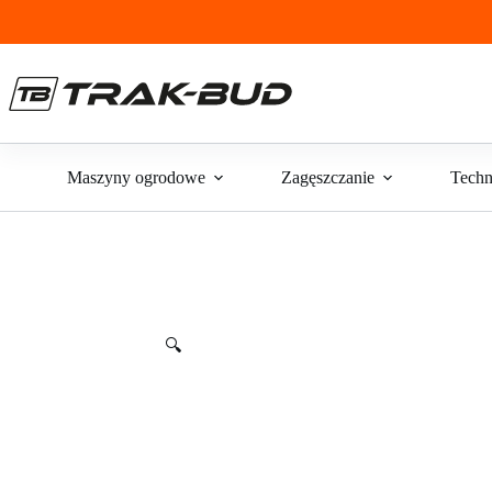
Przejdź
do
treści
Maszyny ogrodowe
Zagęszczanie
Techn
🔍