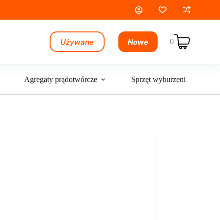
0
0
Używane
Nowe
0
Koszyk
Agregaty prądotwórcze
Sprzęt wyburzeniowy