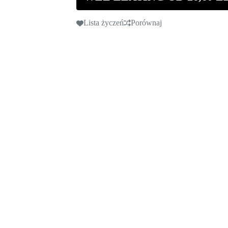
450
mm
Lista życzeń
Porównaj