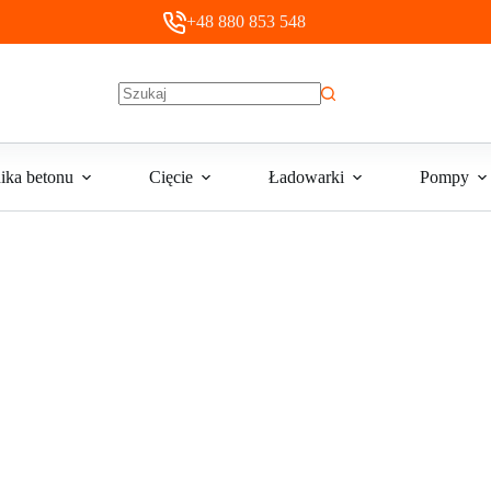
+48 880 853 548
Brak
wyników
ika betonu
Cięcie
Ładowarki
Pompy