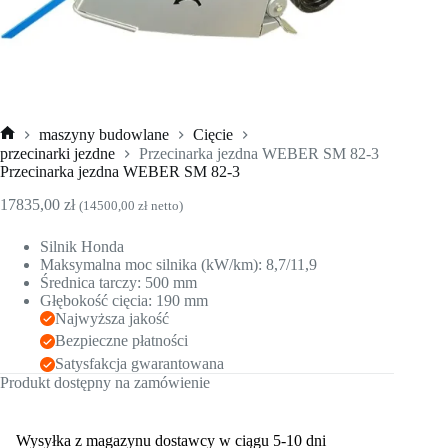
maszyny budowlane
Cięcie
Strona
przecinarki jezdne
Przecinarka jezdna WEBER SM 82-3
główna
Przecinarka jezdna WEBER SM 82-3
17835,00
zł
(
14500,00
zł
netto)
Silnik Honda
Maksymalna moc silnika (kW/km): 8,7/11,9
Średnica tarczy: 500 mm
Głębokość cięcia: 190 mm
Najwyższa jakość
Bezpieczne płatności
Satysfakcja gwarantowana
Produkt dostępny na zamówienie
Wysyłka z magazynu dostawcy w ciągu 5-10 dni