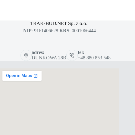
MASZYNY BUDOWLANE
sklep dla profesjonalistów
TRAK-BUD.NET Sp. z o.o.
NIP
: 9161406628
KRS
: 0001066444
adres:
tel:
DUNKOWA 28B
+48 880 853 548