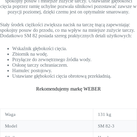
spokojny posuw i mniejsze zużycie tarczy. Ustawianie głębokości
cięcia poprzez ramię uchylne pozwala silnikowi pozostawać zawsze w
pozycji poziomej, dzięki czemu jest on optymalnie smarowany.
Stały środek ciężkości zwiększa nacisk na tarczę tnącą zapewniając
spokojny posuw do przodu, co ma wpływ na mniejsze zużycie tarczy.
Dodatkowo SM 82 posiada szereg praktycznych detali użytkowych:
Wskaźnik głębokości cięcia.
Zbiornik na wodę.
Przyłącze do zewnętrznego źródła wody.
Osłonę tarczy ochraniaczem.
Hamulec postojowy.
Ustawiane głębokości cięcia obrotową przekładnią.
Rekomendujemy markę WEBER
Waga
131 kg
Model
SM 82-3