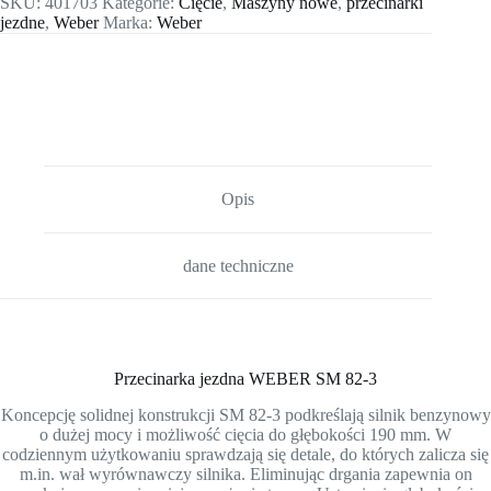
SKU:
401703
Kategorie:
Cięcie
,
Maszyny nowe
,
przecinarki
jezdne
,
Weber
Marka:
Weber
Opis
dane techniczne
Przecinarka jezdna WEBER SM 82-3
Koncepcję solidnej konstrukcji SM 82-3 podkreślają silnik benzynowy
o dużej mocy i możliwość cięcia do głębokości 190 mm. W
codziennym użytkowaniu sprawdzają się detale, do których zalicza się
m.in. wał wyrównawczy silnika. Eliminując drgania zapewnia on