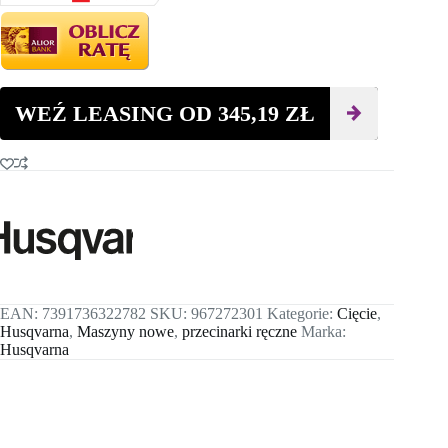
Husqvarna
K 970
Ring
370mm
WEŹ LEASING OD
345,19
ZŁ
EAN:
7391736322782
SKU:
967272301
Kategorie:
Cięcie
,
Husqvarna
,
Maszyny nowe
,
przecinarki ręczne
Marka:
Husqvarna