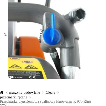
maszyny budowlane
Cięcie
Strona
przecinarki ręczne
główna
Przecinarka pierścieniowa spalinowa Husqvarna K 970 Ring
370mm