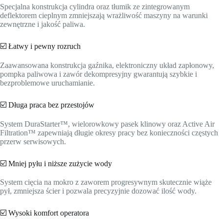
Specjalna konstrukcja cylindra oraz tłumik ze zintegrowanym
deflektorem cieplnym zmniejszają wrażliwość maszyny na warunki
zewnętrzne i jakość paliwa.
☑️ Łatwy i pewny rozruch
Zaawansowana konstrukcja gaźnika, elektroniczny układ zapłonowy,
pompka paliwowa i zawór dekompresyjny gwarantują szybkie i
bezproblemowe uruchamianie.
☑️ Długa praca bez przestojów
System DuraStarter™, wielorowkowy pasek klinowy oraz Active Air
Filtration™ zapewniają długie okresy pracy bez konieczności częstych
przerw serwisowych.
☑️ Mniej pyłu i niższe zużycie wody
System cięcia na mokro z zaworem progresywnym skutecznie wiąże
pył, zmniejsza ścier i pozwala precyzyjnie dozować ilość wody.
☑️ Wysoki komfort operatora