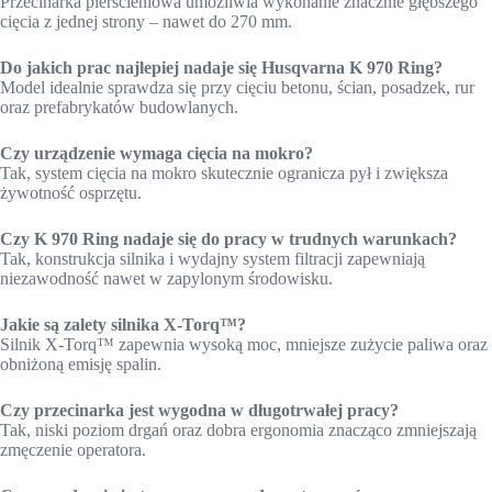
Przecinarka pierścieniowa umożliwia wykonanie znacznie głębszego
cięcia z jednej strony – nawet do 270 mm.
Do jakich prac najlepiej nadaje się Husqvarna K 970 Ring?
Model idealnie sprawdza się przy cięciu betonu, ścian, posadzek, rur
oraz prefabrykatów budowlanych.
Czy urządzenie wymaga cięcia na mokro?
Tak, system cięcia na mokro skutecznie ogranicza pył i zwiększa
żywotność osprzętu.
Czy K 970 Ring nadaje się do pracy w trudnych warunkach?
Tak, konstrukcja silnika i wydajny system filtracji zapewniają
niezawodność nawet w zapylonym środowisku.
Jakie są zalety silnika X-Torq™?
Silnik X-Torq™ zapewnia wysoką moc, mniejsze zużycie paliwa oraz
obniżoną emisję spalin.
Czy przecinarka jest wygodna w długotrwałej pracy?
Tak, niski poziom drgań oraz dobra ergonomia znacząco zmniejszają
zmęczenie operatora.