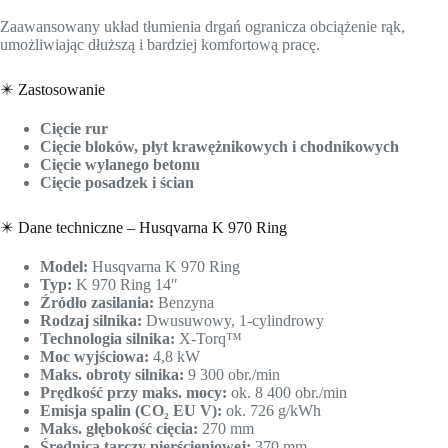
Zaawansowany układ tłumienia drgań ogranicza obciążenie rąk,
umożliwiając dłuższą i bardziej komfortową pracę.
✴️ Zastosowanie
Cięcie rur
Cięcie bloków, płyt krawężnikowych i chodnikowych
Cięcie wylanego betonu
Cięcie posadzek i ścian
✴️ Dane techniczne – Husqvarna K 970 Ring
Model:
Husqvarna K 970 Ring
Typ:
K 970 Ring 14″
Źródło zasilania:
Benzyna
Rodzaj silnika:
Dwusuwowy, 1-cylindrowy
Technologia silnika:
X-Torq™
Moc wyjściowa:
4,8 kW
Maks. obroty silnika:
9 300 obr./min
Prędkość przy maks. mocy:
ok. 8 400 obr./min
Emisja spalin (CO₂ EU V):
ok. 726 g/kWh
Maks. głębokość cięcia:
270 mm
Średnica tarczy pierścieniowej:
370 mm