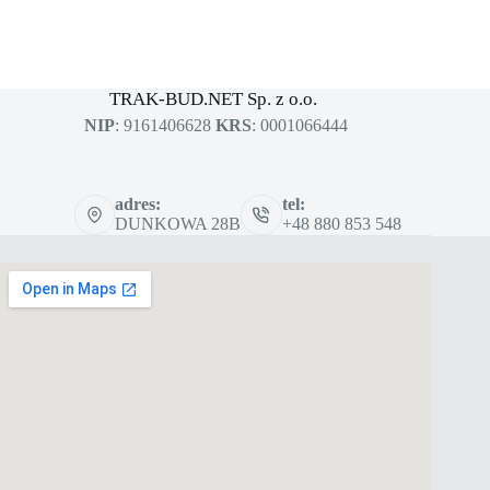
MASZYNY BUDOWLANE
sklep dla profesjonalistów
TRAK-BUD.NET Sp. z o.o.
NIP
: 9161406628
KRS
: 0001066444
adres:
tel:
DUNKOWA 28B
+48 880 853 548