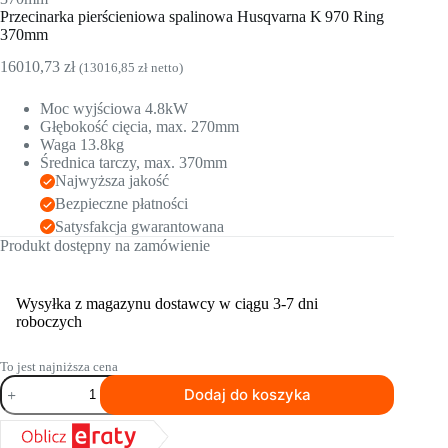
Przecinarka pierścieniowa spalinowa Husqvarna K 970 Ring
370mm
16010,73
zł
(
13016,85
zł
netto)
Moc wyjściowa
4.8
kW
Głębokość cięcia, max.
270
mm
Waga
13.8
kg
Średnica tarczy, max.
370
mm
Najwyższa jakość
Bezpieczne płatności
Satysfakcja gwarantowana
Produkt dostępny na zamówienie
Wysyłka z magazynu dostawcy w ciągu 3-7 dni
roboczych
To jest najniższa cena
ilość
Dodaj do koszyka
Przecinarka
pierścieniowa
spalinowa