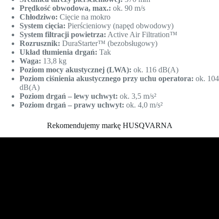
Prędkość obwodowa, max.:
ok. 90 m/s
Chłodziwo:
Cięcie na mokro
System cięcia:
Pierścieniowy (napęd obwodowy)
System filtracji powietrza:
Active Air Filtration™
Rozrusznik:
DuraStarter™ (bezobsługowy)
Układ tłumienia drgań:
Tak
Waga:
13,8 kg
Poziom mocy akustycznej (LWA):
ok. 116 dB(A)
Poziom ciśnienia akustycznego przy uchu operatora:
ok. 104
dB(A)
Poziom drgań – lewy uchwyt:
ok. 3,5 m/s²
Poziom drgań – prawy uchwyt:
ok. 4,0 m/s²
Rekomendujemy markę HUSQVARNA