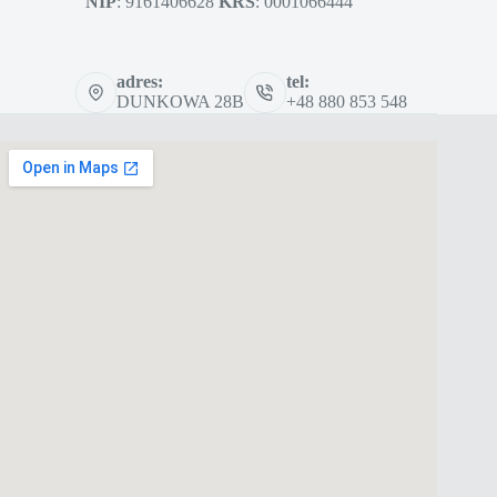
NIP
: 9161406628
KRS
: 0001066444
adres:
tel:
DUNKOWA 28B
+48 880 853 548