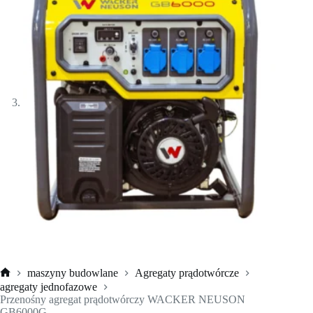
maszyny budowlane
Agregaty prądotwórcze
Strona
agregaty jednofazowe
główna
Przenośny agregat prądotwórczy WACKER NEUSON
GB6000G