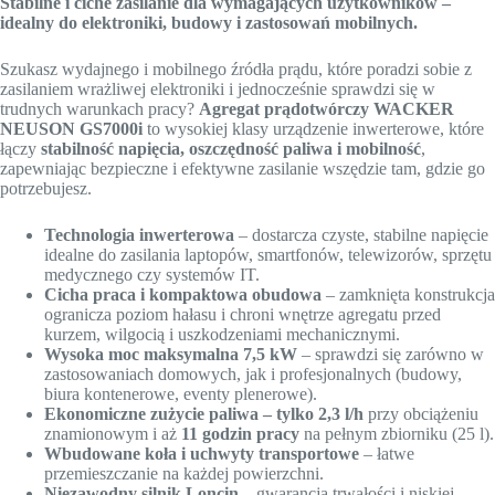
Stabilne i ciche zasilanie dla wymagających użytkowników –
idealny do elektroniki, budowy i zastosowań mobilnych.
Szukasz wydajnego i mobilnego źródła prądu, które poradzi sobie z
zasilaniem wrażliwej elektroniki i jednocześnie sprawdzi się w
trudnych warunkach pracy?
Agregat prądotwórczy WACKER
NEUSON GS7000i
to wysokiej klasy urządzenie inwerterowe, które
łączy
stabilność napięcia, oszczędność paliwa i mobilność
,
zapewniając bezpieczne i efektywne zasilanie wszędzie tam, gdzie go
potrzebujesz.
Technologia inwerterowa
– dostarcza czyste, stabilne napięcie
idealne do zasilania laptopów, smartfonów, telewizorów, sprzętu
medycznego czy systemów IT.
Cicha praca i kompaktowa obudowa
– zamknięta konstrukcja
ogranicza poziom hałasu i chroni wnętrze agregatu przed
kurzem, wilgocią i uszkodzeniami mechanicznymi.
Wysoka moc maksymalna 7,5 kW
– sprawdzi się zarówno w
zastosowaniach domowych, jak i profesjonalnych (budowy,
biura kontenerowe, eventy plenerowe).
Ekonomiczne zużycie paliwa – tylko 2,3 l/h
przy obciążeniu
znamionowym i aż
11 godzin pracy
na pełnym zbiorniku (25 l).
Wbudowane koła i uchwyty transportowe
– łatwe
przemieszczanie na każdej powierzchni.
Niezawodny silnik Loncin
– gwarancja trwałości i niskiej