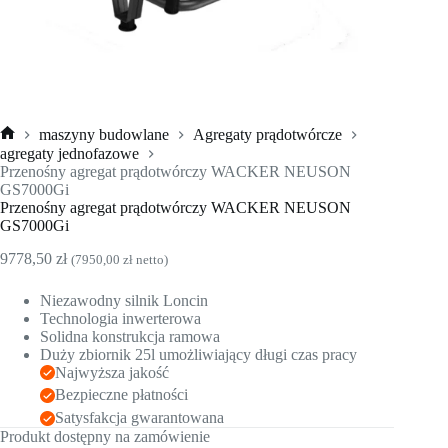
maszyny budowlane
Agregaty prądotwórcze
Strona
agregaty jednofazowe
główna
Przenośny agregat prądotwórczy WACKER NEUSON
GS7000Gi
Przenośny agregat prądotwórczy WACKER NEUSON
GS7000Gi
9778,50
zł
(
7950,00
zł
netto)
Niezawodny silnik Loncin
Technologia inwerterowa
Solidna konstrukcja ramowa
Duży zbiornik 25l umożliwiający długi czas pracy
Najwyższa jakość
Bezpieczne płatności
Satysfakcja gwarantowana
Produkt dostępny na zamówienie