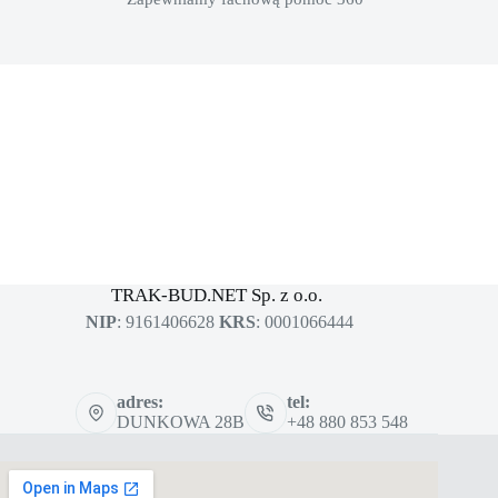
MASZYNY BUDOWLANE
sklep dla profesjonalistów
TRAK-BUD.NET Sp. z o.o.
NIP
: 9161406628
KRS
: 0001066444
adres:
tel:
DUNKOWA 28B
+48 880 853 548