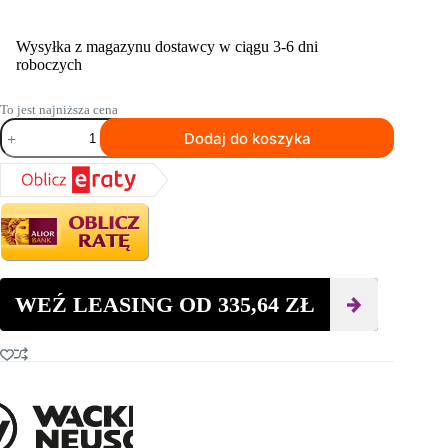
Wysyłka z magazynu dostawcy w ciągu 3-6 dni
roboczych
To jest najniższa cena
ilość
Dodaj do koszyka
Przenośny
agregat
prądotwórczy
WACKER
NEUSON
GS7000Gi
WEŹ LEASING OD
335,64
ZŁ