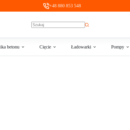
+48 880 853 548
Brak
wyników
ika betonu
Cięcie
Ładowarki
Pompy