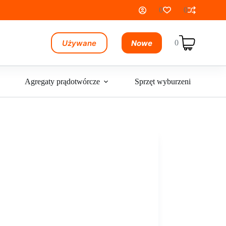
0
0
Używane
Nowe
0
Koszyk
Agregaty prądotwórcze
Sprzęt wyburzeniowy