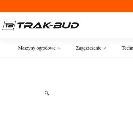
Przejdź
do
treści
Maszyny ogrodowe
Zagęszczanie
Techn
🔍