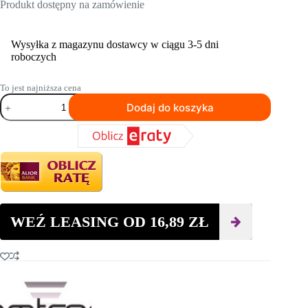
Produkt dostępny na zamówienie
Wysyłka z magazynu dostawcy w ciągu 3-5 dni
roboczych
To jest najniższa cena
ilość
Dodaj do koszyka
Tarcza
diamentowa
do
cięcia
DIAMTRONIC
EXPERT
PREMIUM
300
mm
WEŹ LEASING OD
16,89
ZŁ