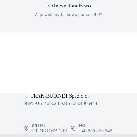
Fachowe doradztwo
Zapewniamy fachową pomoc 360°
MASZYNY BUDOWLANE
sklep dla profesjonalistów
TRAK-BUD.NET Sp. z o.o.
NIP
: 9161406628
KRS
: 0001066444
adres:
tel:
DUNKOWA 28B
+48 880 853 548