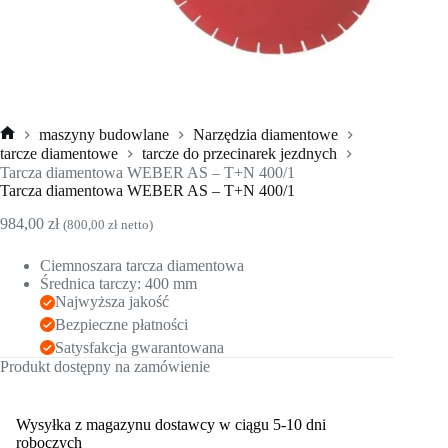
maszyny budowlane
Narzędzia diamentowe
Strona
tarcze diamentowe
tarcze do przecinarek jezdnych
główna
Tarcza diamentowa WEBER AS – T+N 400/1
Tarcza diamentowa WEBER AS – T+N 400/1
984,00
zł
(
800,00
zł
netto)
Ciemnoszara tarcza diamentowa
Średnica tarczy: 400 mm
Najwyższa jakość
Bezpieczne płatności
Satysfakcja gwarantowana
Produkt dostępny na zamówienie
Wysyłka z magazynu dostawcy w ciągu 5-10 dni
roboczych