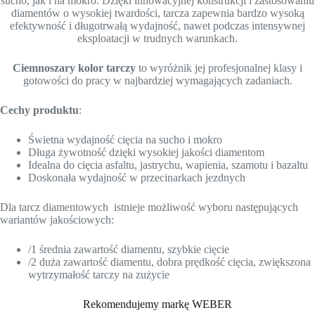
sucho, jak i na mokro. Dzięki innowacyjnej konstrukcji i zastosowaniu
diamentów o wysokiej twardości, tarcza zapewnia bardzo wysoką
efektywność i długotrwałą wydajność, nawet podczas intensywnej
eksploatacji w trudnych warunkach.
Ciemnoszary kolor tarczy
to wyróżnik jej profesjonalnej klasy i
gotowości do pracy w najbardziej wymagających zadaniach.
Cechy produktu
:
Świetna wydajność cięcia na sucho i mokro
Długa żywotność dzięki wysokiej jakości diamentom
Idealna do cięcia asfaltu, jastrychu, wapienia, szamotu i bazaltu
Doskonała wydajność w przecinarkach jezdnych
Dla tarcz diamentowych istnieje możliwość wyboru następujących
wariantów jakościowych:
/1 średnia zawartość diamentu, szybkie cięcie
/2 duża zawartość diamentu, dobra prędkość cięcia, zwiększona
wytrzymałość tarczy na zużycie
Rekomendujemy markę WEBER