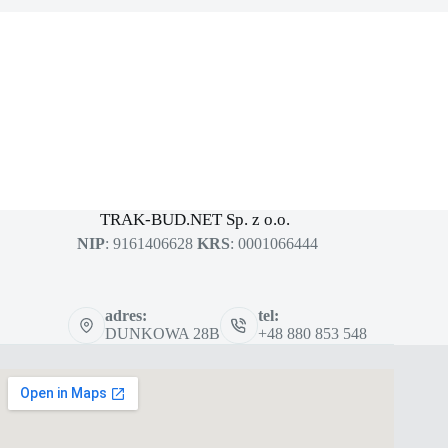
MASZYNY BUDOWLANE
sklep dla profesjonalistów
TRAK-BUD.NET Sp. z o.o.
NIP
: 9161406628
KRS
: 0001066444
adres:
tel:
DUNKOWA 28B
+48 880 853 548