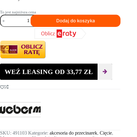
To jest najniższa cena
ilość
Dodaj do koszyka
Tarcza
diamentowa
WEBER
AS
-
T+N
400/1
WEŹ LEASING OD
33,77
ZŁ
SKU:
491103
Kategorie:
akcesoria do przecinarek
,
Cięcie
,