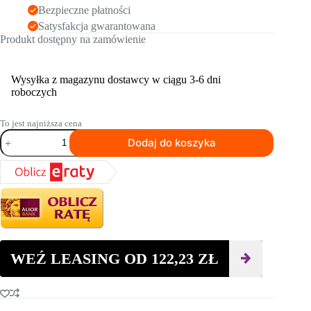
Bezpieczne płatności
Satysfakcja gwarantowana
Produkt dostępny na zamówienie
Wysyłka z magazynu dostawcy w ciągu 3-6 dni
roboczych
To jest najniższa cena
ilość
Dodaj do koszyka
Wibrator
pogrążalny
WEBER
IV
40
S
WEŹ LEASING OD
122,23
ZŁ