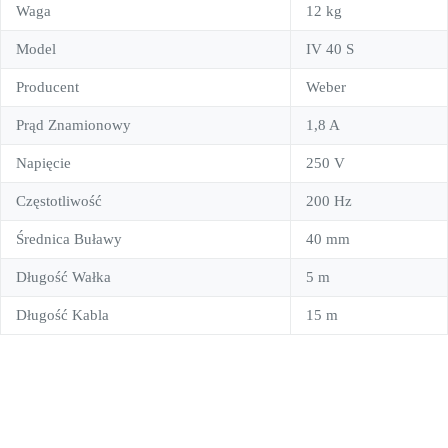
Waga
12 kg
Model
IV 40 S
Producent
Weber
Prąd Znamionowy
1,8 A
Napięcie
250 V
Częstotliwość
200 Hz
Średnica Buławy
40 mm
Długość Wałka
5 m
Długość Kabla
15 m