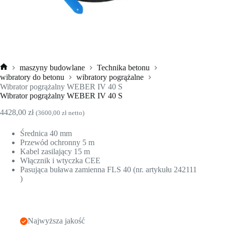
maszyny budowlane
Technika betonu
Strona
wibratory do betonu
wibratory pogrążalne
główna
Wibrator pogrążalny WEBER IV 40 S
Wibrator pogrążalny WEBER IV 40 S
4428,00
zł
(
3600,00
zł
netto)
Średnica 40 mm
Przewód ochronny 5 m
Kabel zasilający 15 m
Włącznik i wtyczka CEE
Pasująca buława zamienna FLS 40 (nr. artykułu 242111
)
Najwyższa jakość