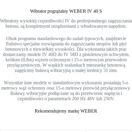
Wibrator pogrążalny WEBER IV 40 S
Wibratory wysokiej częstotliwości IV do profesjonalnego zagęszczania
betonu, są kompletnymi urządzeniami z wbudowanym napędem.
Obok programu standardowego do zadań typowych, znajdziecie
Państwo specjalne rozwiązania do zagęszczania stropów lub płyt
betonowych o niewielkiej wysokości. Dla wykonania takich prac
dostarczamy modele IV 40D do IV 58D z pistoletowym uchwytem,
krótkim (0,8m) wężem ochronnym i 15-o metrowym przewodem
przyłączeniowym. W wąskich szalunkach mieszankę betonową
zagęścimy buławą wibracyjną o małej średnicy 31 mm.
Wszystkie inne modele w standardowym wykonaniu posiadają 5-o
metrowy wąż ochronny oraz 15-o metrowy przewód przyłączeniowy.
Buławy wibracyjne podłączane są do przetwornic napięcia i
częstotliwości o parametrach 200 Hz 48V lub 250V.
Rekomendujemy markę WEBER