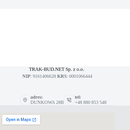
MASZYNY BUDOWLANE
sklep dla profesjonalistów
TRAK-BUD.NET Sp. z o.o.
NIP
: 9161406628
KRS
: 0001066444
adres:
tel:
DUNKOWA 28B
+48 880 853 548