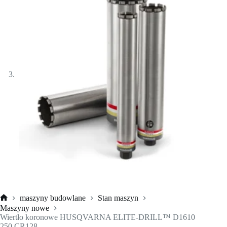
maszyny budowlane
Stan maszyn
Strona
Maszyny nowe
główna
Wiertło koronowe HUSQVARNA ELITE-DRILL™ D1610
250 CR128