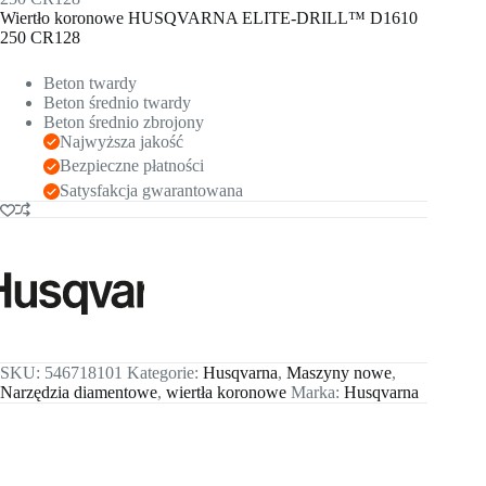
Wiertło koronowe HUSQVARNA ELITE-DRILL™ D1610
250 CR128
Beton twardy
Beton średnio twardy
Beton średnio zbrojony
Najwyższa jakość
Bezpieczne płatności
Satysfakcja gwarantowana
SKU:
546718101
Kategorie:
Husqvarna
,
Maszyny nowe
,
Narzędzia diamentowe
,
wiertła koronowe
Marka:
Husqvarna