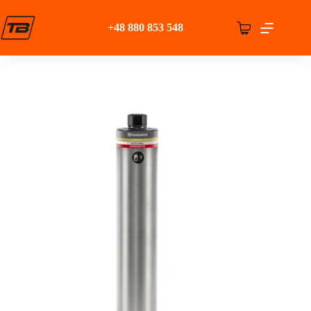
Przejdź
do
+48 880 853 548
treści
Koszyk