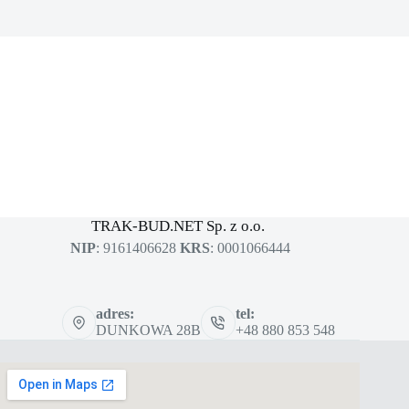
MASZYNY BUDOWLANE
sklep dla profesjonalistów
TRAK-BUD.NET Sp. z o.o.
NIP
: 9161406628
KRS
: 0001066444
adres:
tel:
DUNKOWA 28B
+48 880 853 548