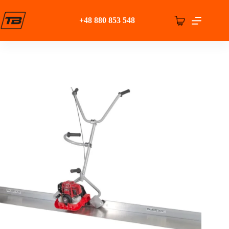
Przejdź
do
+48 880 853 548
treści
Koszyk