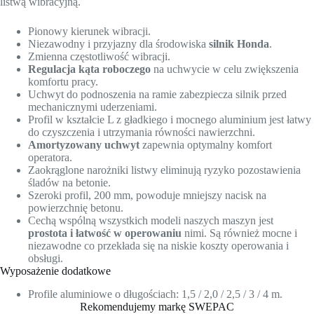
listwą wibracyjną.
Pionowy kierunek wibracji.
Niezawodny i przyjazny dla środowiska
silnik Honda
.
Zmienna częstotliwość wibracji.
Regulacja kąta roboczego
na uchwycie w celu zwiększenia
komfortu pracy.
Uchwyt do podnoszenia na ramie zabezpiecza silnik przed
mechanicznymi uderzeniami.
Profil w kształcie L z gładkiego i mocnego aluminium jest łatwy
do czyszczenia i utrzymania równości nawierzchni.
Amortyzowany uchwyt
zapewnia optymalny komfort
operatora.
Zaokrąglone narożniki listwy eliminują ryzyko pozostawienia
śladów na betonie.
Szeroki profil, 200 mm, powoduje mniejszy nacisk na
powierzchnię betonu.
Cechą wspólną wszystkich modeli naszych maszyn jest
prostota i łatwość w operowaniu
nimi. Są również mocne i
niezawodne co przekłada się na niskie koszty operowania i
obsługi.
Wyposażenie dodatkowe
Profile aluminiowe o długościach: 1,5 / 2,0 / 2,5 / 3 / 4 m.
Rekomendujemy markę SWEPAC