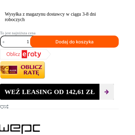
Wysyłka z magazynu dostawcy w ciągu 3-8 dni
roboczych
To jest najniższa cena
ilość
Dodaj do koszyka
Wygładzająca
listwa
wibracyjna
napęd
spalinowy
SWEPAC
FBP-
H
WEŹ LEASING OD
142,61
ZŁ