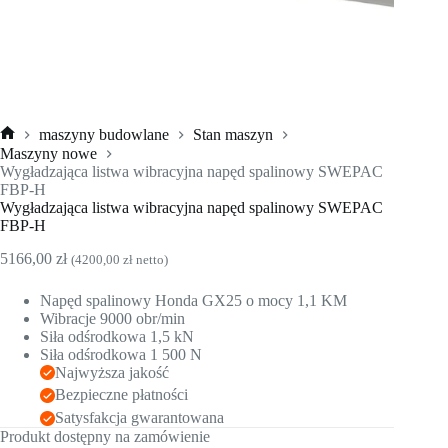
maszyny budowlane
Stan maszyn
Strona
Maszyny nowe
główna
Wygładzająca listwa wibracyjna napęd spalinowy SWEPAC
FBP-H
Wygładzająca listwa wibracyjna napęd spalinowy SWEPAC
FBP-H
5166,00
zł
(
4200,00
zł
netto)
Napęd spalinowy Honda GX25 o mocy 1,1 KM
Wibracje 9000 obr/min
Siła odśrodkowa 1,5 kN
Siła odśrodkowa 1 500 N
Najwyższa jakość
Bezpieczne płatności
Satysfakcja gwarantowana
Produkt dostępny na zamówienie