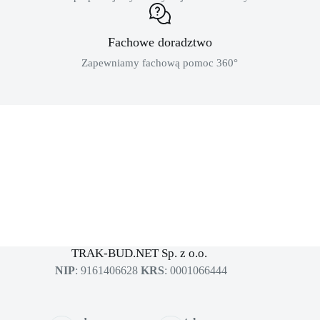
Fachowe doradztwo
Zapewniamy fachową pomoc 360°
MASZYNY BUDOWLANE
sklep dla profesjonalistów
TRAK-BUD.NET Sp. z o.o.
NIP
: 9161406628
KRS
: 0001066444