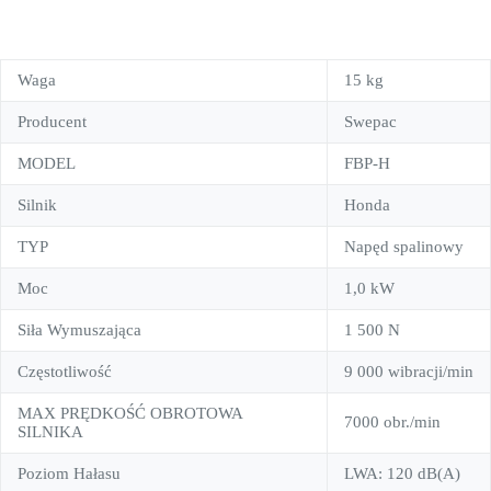
Waga
15 kg
Producent
Swepac
MODEL
FBP-H
Silnik
Honda
TYP
Napęd spalinowy
Moc
1,0 kW
Siła Wymuszająca
1 500 N
Częstotliwość
9 000 wibracji/min
MAX PRĘDKOŚĆ OBROTOWA
7000 obr./min
SILNIKA
Poziom Hałasu
LWA: 120 dB(A)