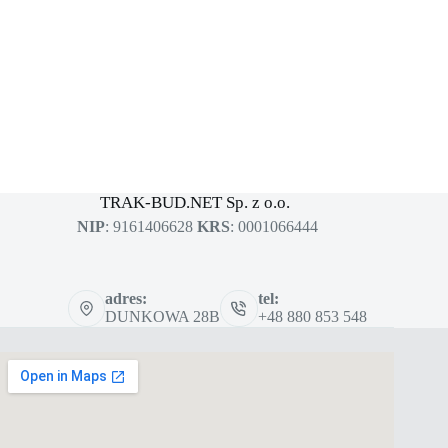
MASZYNY BUDOWLANE
sklep dla profesjonalistów
TRAK-BUD.NET Sp. z o.o.
NIP
: 9161406628
KRS
: 0001066444
adres:
tel:
DUNKOWA 28B
+48 880 853 548