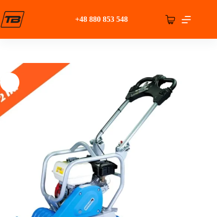
Przejdź
do
+48 880 853 548
treści
Koszyk