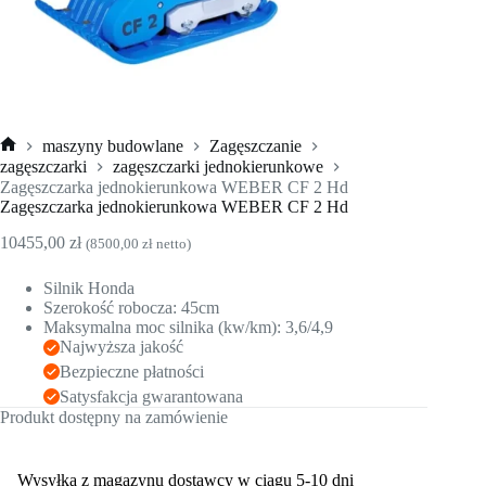
maszyny budowlane
Zagęszczanie
Strona
zagęszczarki
zagęszczarki jednokierunkowe
główna
Zagęszczarka jednokierunkowa WEBER CF 2 Hd
Zagęszczarka jednokierunkowa WEBER CF 2 Hd
10455,00
zł
(
8500,00
zł
netto)
Silnik Honda
Szerokość robocza: 45cm
Maksymalna moc silnika (kw/km): 3,6/4,9
Najwyższa jakość
Bezpieczne płatności
Satysfakcja gwarantowana
Produkt dostępny na zamówienie
Wysyłka z magazynu dostawcy w ciągu 5-10 dni